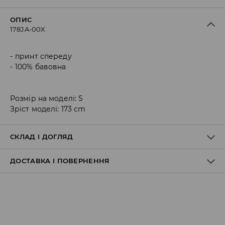
ОПИС
178JA-00X
принт спереду
100% бавовна
Розмір на моделі: S
Зріст моделі: 173 cm
СКЛАД І ДОГЛЯД
ДОСТАВКА І ПОВЕРНЕННЯ
100% БАВОВНА
Правила доставки