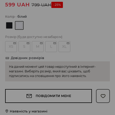
599
UAH
799
UAH
-25%
Колір
-
білий
Розмір
(буде доступно незабаром)
XS
S
M
L
XL
Довідник розмірів
На даний момент цей товар недоступний в Інтернет-
магазині. Виберіть розмір, який вас цікавить, щоб
підписатись на сповіщення про його наявність.
ПОВІДОМИТИ МЕНЕ
Наявність у магазині