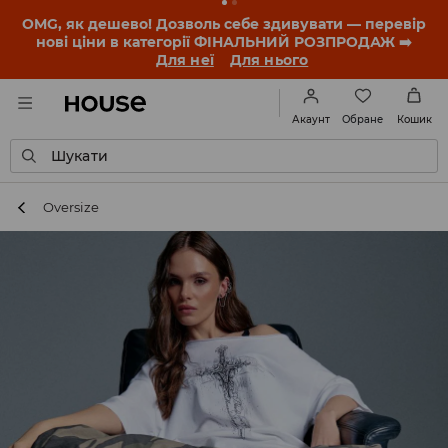
-30% на ПРОДУКТ ДНЯ 🛍️ Купон та деталі акції
знайдеш у своєму обліковому записі 💸
ЗАВАНТАЖИТИ ДОДАТОК
Обране
Акаунт
Кошик
Шукати
Oversize