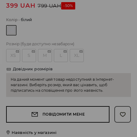
399
UAH
799
UAH
-50%
Колір
-
білий
Розмір
(буде доступно незабаром)
XS
S
M
L
XL
Довідник розмірів
На даний момент цей товар недоступний в Інтернет-
магазині. Виберіть розмір, який вас цікавить, щоб
підписатись на сповіщення про його наявність.
ПОВІДОМИТИ МЕНЕ
Наявність у магазині