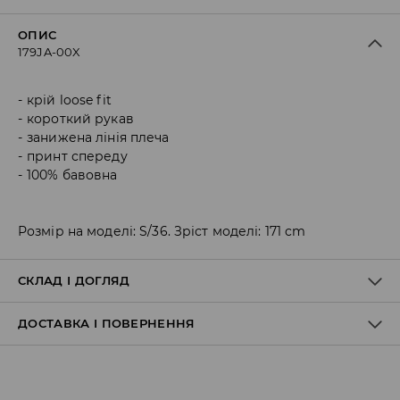
ОПИС
179JA-00X
крій loose fit
короткий рукав
занижена лінія плеча
принт спереду
100% бавовна
Розмір на моделі: S/36. Зріст моделі: 171 cm
СКЛАД І ДОГЛЯД
ДОСТАВКА І ПОВЕРНЕННЯ
100% БАВОВНА
Правила доставки