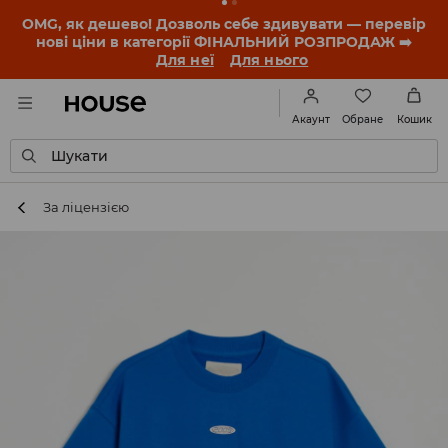
-30% на ПРОДУКТ ДНЯ 🛍️ Купон та деталі акції
знайдеш у своєму обліковому записі 💸
ЗАВАНТАЖИТИ ДОДАТОК
Обране
Акаунт
Кошик
Шукати
За ліцензією