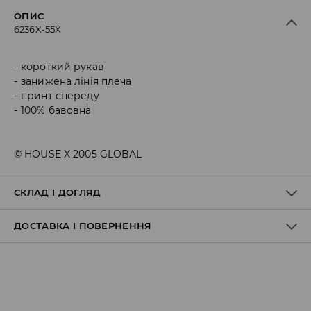
ОПИС
6236X-55X
короткий рукав
занижена лінія плеча
принт спереду
100% бавовна
© HOUSE X 2005 GLOBAL
СКЛАД І ДОГЛЯД
ДОСТАВКА І ПОВЕРНЕННЯ
Склад матеріалу I
:
100% БАВОВНА
ПРАТИ В ПРАЛЬНІЙ МАШИНІ ПРИ МАКС. ТЕМП.30°C Н
Правила доставки
НЕ ВІДБІЛЮВАТИ
НЕ СУШИТИ В СУШАРЦІ БАРАБАННОГО ТИПУ