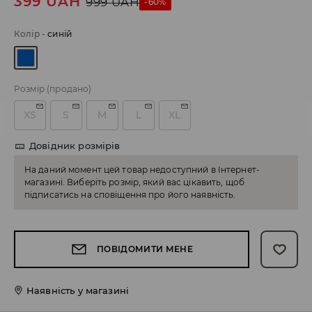
399
UAH
999
UAH
-60%
Колір
-
синій
Розмір
(продано)
XS
S
M
L
XL
Довідник розмірів
На даний момент цей товар недоступний в Інтернет-
магазині. Виберіть розмір, який вас цікавить, щоб
підписатись на сповіщення про його наявність.
ПОВІДОМИТИ МЕНЕ
Наявність у магазині