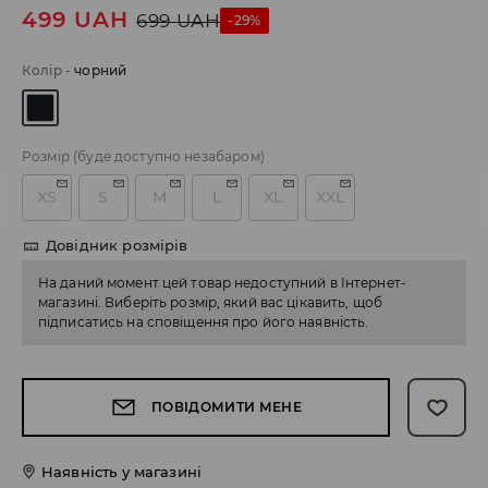
499
UAH
699
UAH
-29%
Колір
-
чорний
Розмір
(буде доступно незабаром)
XS
S
M
L
XL
XXL
Довідник розмірів
На даний момент цей товар недоступний в Інтернет-
магазині. Виберіть розмір, який вас цікавить, щоб
підписатись на сповіщення про його наявність.
ПОВІДОМИТИ МЕНЕ
Наявність у магазині