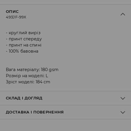
ОПИС
493JF-99X
круглий виріз
принт спереду
принт на спині
100% бавовна
Вага матеріалу: 180 gsm
Розмір на моделі: L
Зріст моделі: 184 cm
СКЛАД І ДОГЛЯД
ДОСТАВКА І ПОВЕРНЕННЯ
100% БАВОВНА
Правила доставки