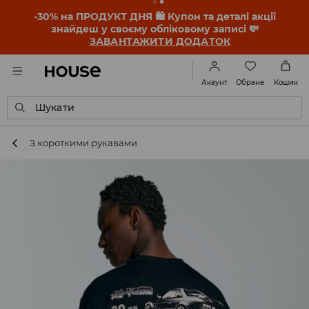
-30% на ПРОДУКТ ДНЯ 🛍️ Купон та деталі акції
знайдеш у своєму обліковому записі 💸
ЗАВАНТАЖИТИ ДОДАТОК
Обране
Акаунт
Кошик
Шукати
З короткими рукавами