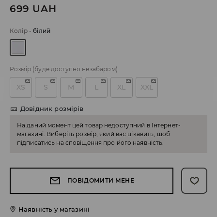
699
UAH
Колір
-
білий
Розмір
(буде доступно незабаром)
XS
S
M
L
XL
XXL
Довідник розмірів
На даний момент цей товар недоступний в Інтернет-
магазині. Виберіть розмір, який вас цікавить, щоб
підписатись на сповіщення про його наявність.
ПОВІДОМИТИ МЕНЕ
Наявність у магазині