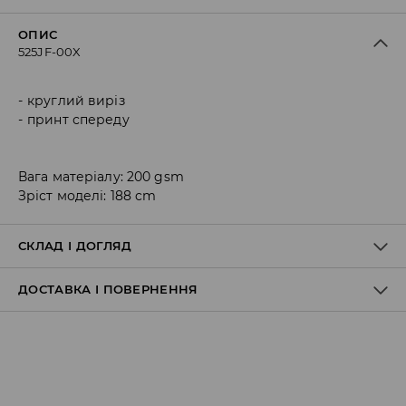
ОПИС
525JF-00X
круглий виріз
принт спереду
Вага матеріалу: 200 gsm
Зріст моделі: 188 cm
СКЛАД І ДОГЛЯД
ДОСТАВКА І ПОВЕРНЕННЯ
100% БАВОВНА
Правила доставки