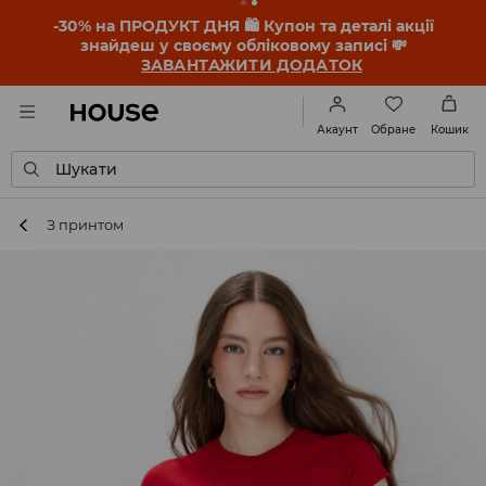
-30% на ПРОДУКТ ДНЯ 🛍️ Купон та деталі акції
знайдеш у своєму обліковому записі 💸
ЗАВАНТАЖИТИ ДОДАТОК
Обране
Акаунт
Кошик
Шукати
З принтом