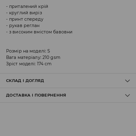
приталений крій
круглий виріз
принт спереду
рукав реглан
з високим вмістом бавовни
Розмір на моделі: S
Вага матеріалу: 210 gsm
Зріст моделі: 174 cm
СКЛАД І ДОГЛЯД
ДОСТАВКА І ПОВЕРНЕННЯ
95% БАВОВНА, 5% ЕЛАСТАН
Правила доставки