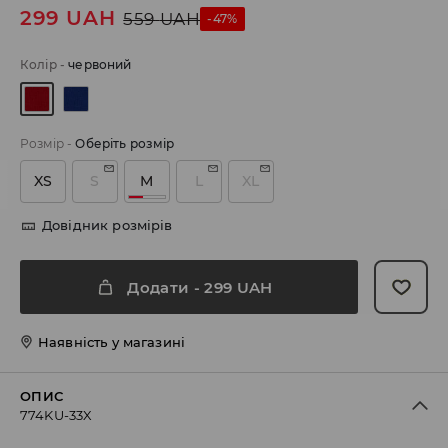
299
UAH
559
UAH
-47%
Колір
-
червоний
Розмір
-
Оберіть розмір
XS
S
M
L
XL
Довідник розмірів
Додати
-
299
UAH
Наявність у магазині
ОПИС
774KU-33X