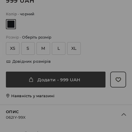
999
UAH
Колір
-
чорний
Розмір
-
Оберіть розмір
XS
S
M
L
XL
Довідник розмірів
Додати
-
999
UAH
Наявність у магазині
ОПИС
062IY-99X