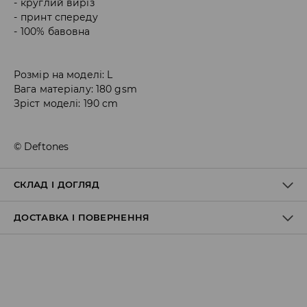
круглий виріз
принт спереду
100% бавовна
Розмір на моделі: L
Вага матеріалу: 180 gsm
Зріст моделі: 190 cm
© Deftones
СКЛАД І ДОГЛЯД
ДОСТАВКА І ПОВЕРНЕННЯ
100% БАВОВНА
Правила доставки