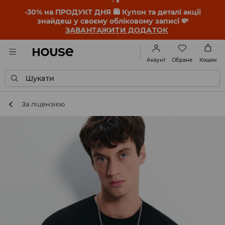
-30% на ПРОДУКТ ДНЯ 🛍️ Купон та деталі акції
знайдеш у своєму обліковому записі 💸
ЗАВАНТАЖИТИ ДОДАТОК
Обране
Акаунт
Кошик
Шукати
За ліцензією