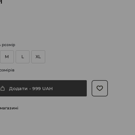
H
ь розмір
M
L
XL
озмірів
Додати
-
999
UAH
 магазині