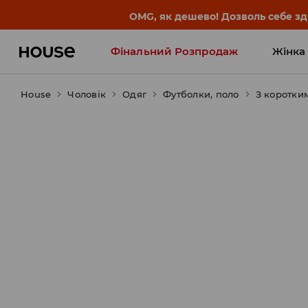
OMG, як дешево! Дозволь себе з
Фінальний Розпродаж
Жінка
House
Чоловік
Influencers' Faves
Одяг
Футболки, поло
З коротки