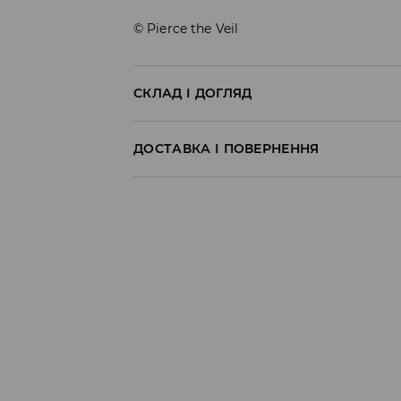
© Pierce the Veil
СКЛАД І ДОГЛЯД
100% БАВОВНА
ДОСТАВКА І ПОВЕРНЕННЯ
Правила доставки
Пункт відбору Meest Пошта:
199 UAH
*
від 6-10 днiв
Пункт відбору Нова Пошта:
199 UAH
*
від 6-10 днiв
Кур'єр Meest Пошта (післяплата):
199 UAH
*
від 6-10 днiв