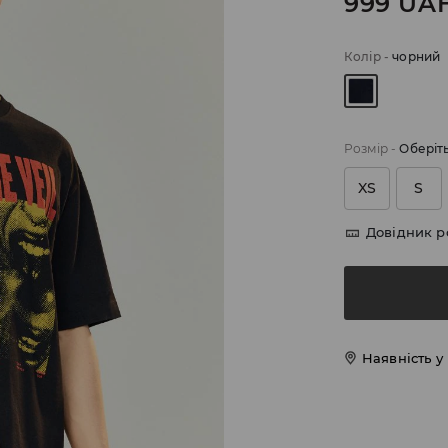
999
UA
Колір
-
чорний
Розмір
-
Оберіт
XS
S
Довідник р
Наявність у