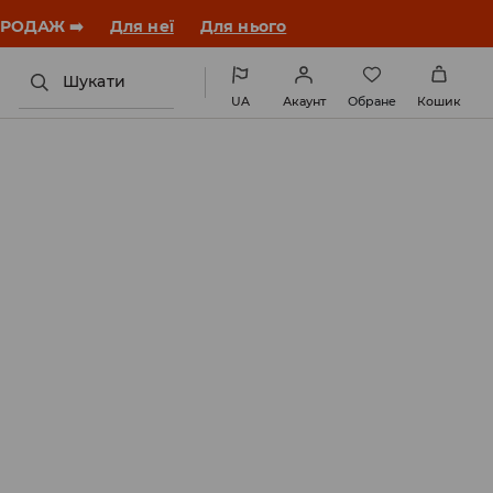
ПРОДАЖ ➡️
Для неї
Для нього
Шукати
UA
Акаунт
Обране
Кошик