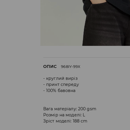
ОПИС
968IY-99X
круглий виріз
принт спереду
100% бавовна
Вага матеріалу: 200 gsm
Розмір на моделі: L
Зріст моделі: 188 cm