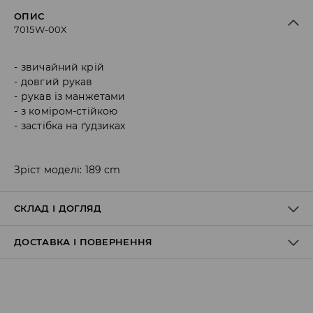
ОПИС
7015W-00X
звичайний крій
довгий рукав
рукав із манжетами
з коміром-стійкою
застібка на ґудзиках
Зріст моделі: 189 cm
СКЛАД І ДОГЛЯД
ДОСТАВКА І ПОВЕРНЕННЯ
Склад матеріалу I
:
100% БАВОВНА
ПРАТИ В ПРАЛЬНІЙ МАШИНІ ПРИ МАКС. ТЕМП.30°C -
Правила доставки
ПРОГРАМА ДЛЯ ДУЖЕ НІЖНИХ ТКАНИН
НЕ ВІДБІЛЮВАТИ