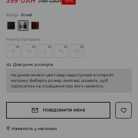
399
UAH
799
UAH
-50%
Колір
-
білий
Розмір
(продано)
S
M
L
XL
XXL
Довідник розмірів
На даний момент цей товар недоступний в Інтернет-
магазині. Виберіть розмір, який вас цікавить, щоб
підписатись на сповіщення про його наявність.
ПОВІДОМИТИ МЕНЕ
Наявність у магазині