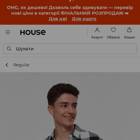
-30% на ПРОДУКТ ДНЯ 🛍️ Купон та деталі акції
знайдеш у своєму обліковому записі 💸
ЗАВАНТАЖИТИ ДОДАТОК
Обране
Акаунт
Кошик
Шукати
Regular