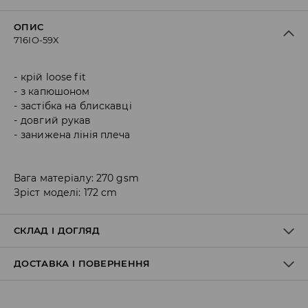
ОПИС
716IO-59X
крій loose fit
з капюшоном
застібка на блискавці
довгий рукав
занижена лінія плеча
Вага матеріалу: 270 gsm
Зріст моделі: 172 cm
СКЛАД І ДОГЛЯД
ДОСТАВКА І ПОВЕРНЕННЯ
48% МОДАЛ, 48% ПОЛІЕСТЕР, 4% ЕЛАСТАН
Правила доставки