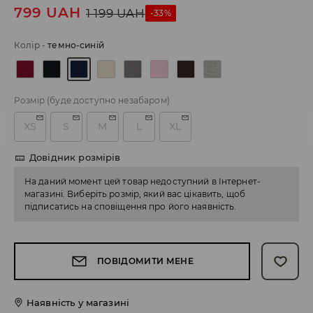
799
UAH
1 199
UAH
-33%
Колір
-
темно-синій
Розмір
(буде доступно незабаром)
XS
S
M
L
XL
Довідник розмірів
На даний момент цей товар недоступний в Інтернет-
магазині. Виберіть розмір, який вас цікавить, щоб
підписатись на сповіщення про його наявність.
ПОВІДОМИТИ МЕНЕ
Наявність у магазині