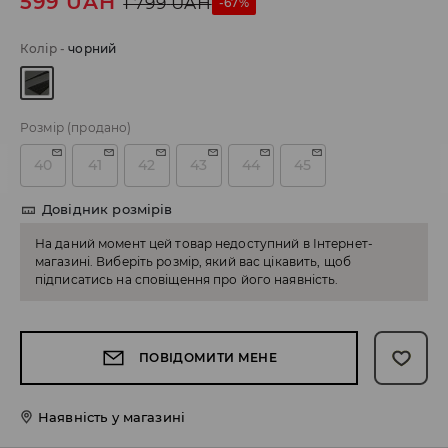
599
UAH
1 799
UAH
-67%
Колір
-
чорний
Розмір
(продано)
40
41
42
43
44
45
Довідник розмірів
На даний момент цей товар недоступний в Інтернет-
магазині. Виберіть розмір, який вас цікавить, щоб
підписатись на сповіщення про його наявність.
ПОВІДОМИТИ МЕНЕ
Наявність у магазині