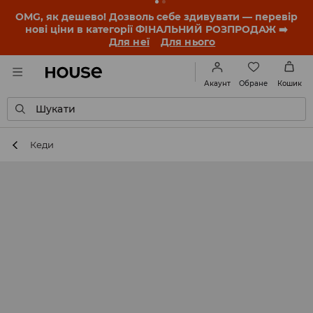
-30% на ПРОДУКТ ДНЯ 🛍️ Купон та деталі акції
знайдеш у своєму обліковому записі 💸
ЗАВАНТАЖИТИ ДОДАТОК
Обране
Акаунт
Кошик
Шукати
Кеди