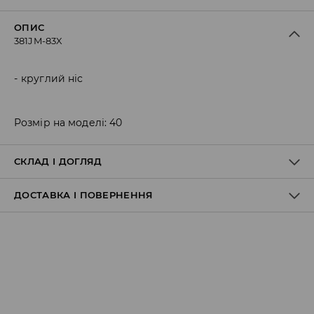
ОПИС
381JM-83X
круглий ніс
Розмір на моделі: 40
СКЛАД І ДОГЛЯД
ДОСТАВКА І ПОВЕРНЕННЯ
70% ПОЛІЕСТЕР, 30% ПОЛІУРЕТАН
Правила доставки
Пункт відбору Meest Пошта: