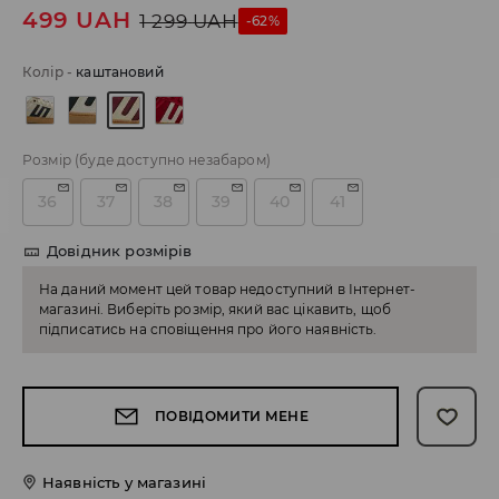
499
UAH
1 299
UAH
-62%
Колір
-
каштановий
Розмір
(буде доступно незабаром)
36
37
38
39
40
41
Довідник розмірів
На даний момент цей товар недоступний в Інтернет-
магазині. Виберіть розмір, який вас цікавить, щоб
підписатись на сповіщення про його наявність.
ПОВІДОМИТИ МЕНЕ
Наявність у магазині