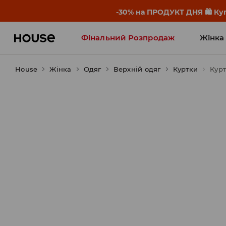
-30% на ПРОДУКТ ДНЯ 🛍️ Куп
Фінальний Розпродаж
Жінка
House
Жінка
Influencers' Faves
Одяг
Верхній одяг
Куртки
Курт