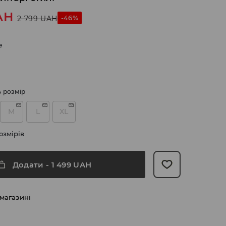
AH
-46%
2 799
UAH
e
ь розмір
M
L
XL
озмірів
Додати
-
1 499
UAH
 магазині