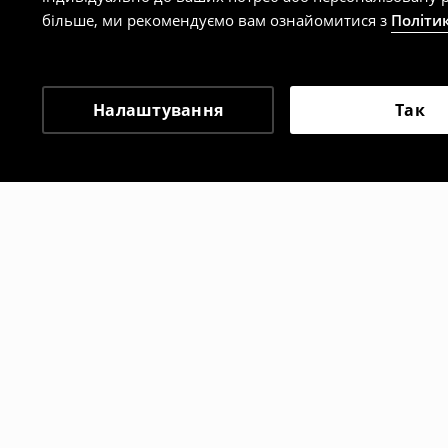
більше, ми рекомендуємо вам ознайомитися з
Політи
Налаштування
Так
Інші клієнти також об