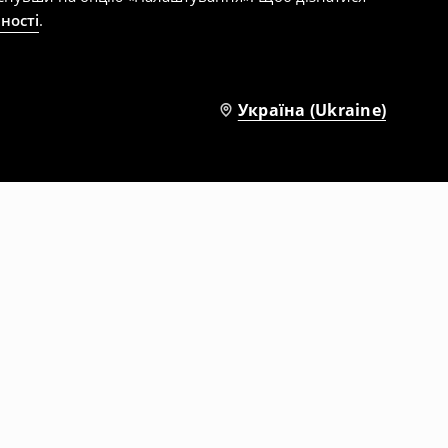
ності
.
Україна (Ukraine)