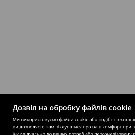
відправлення та кошти доставки), варт
буде залежати від додаткової оплати п
Правила повернення
Ви можете повернути товар в інтерне
на сайті.
⟶
Правила повернення
Дозвіл на обробку файлів cookie
Ми використовуємо файли cookie або подібні техноло
ви дозволяєте нам піклуватися про ваш комфорт при 
індивідуально до ваших потреб або персоналізовану р