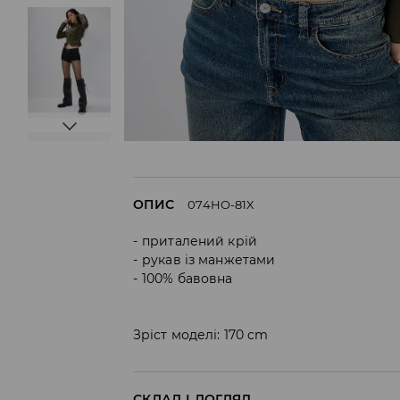
ОПИС
074HO-81X
приталений крій
рукав із манжетами
100% бавовна
Зріст моделі: 170 cm
СКЛАД І ДОГЛЯД