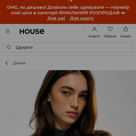
-30% на ПРОДУКТ ДНЯ 🛍️ Купон та деталі акції
знайдеш у своєму обліковому записі 💸
ЗАВАНТАЖИТИ ДОДАТОК
Обране
Акаунт
Кошик
Шукати
Денім