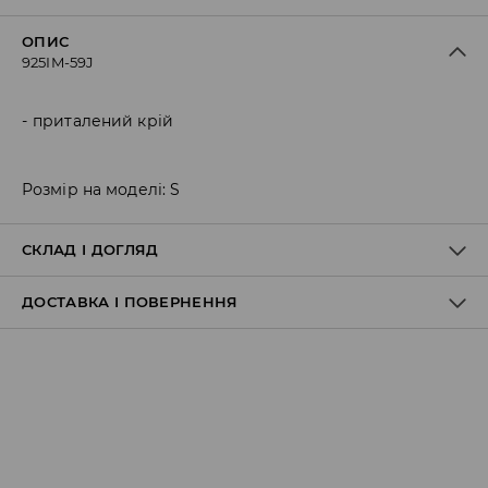
ОПИС
925IM-59J
приталений крій
Розмір на моделі: S
СКЛАД І ДОГЛЯД
ДОСТАВКА І ПОВЕРНЕННЯ
100% БАВОВНА
Правила доставки
Пункт відбору Meest Пошта: