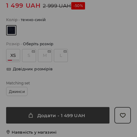
1 499
UAH
2 999
UAH
-50%
Колір
-
темно-синій
Розмір
-
Оберіть розмір
XS
S
M
L
Довідник розмірів
Matching set
Джинси
Додати
-
1 499
UAH
Наявність у магазині