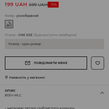
199
UAH
699
UAH
-72%
Колір
-
різнобарвний
Розмір
-
ONE SIZE
(буде доступно незабаром)
Розмір - один розмір
ПОВІДОМИТИ МЕНЕ
Наявність у магазині
ОПИС
813IV-MLC
металеві деталі сріблястого кольору