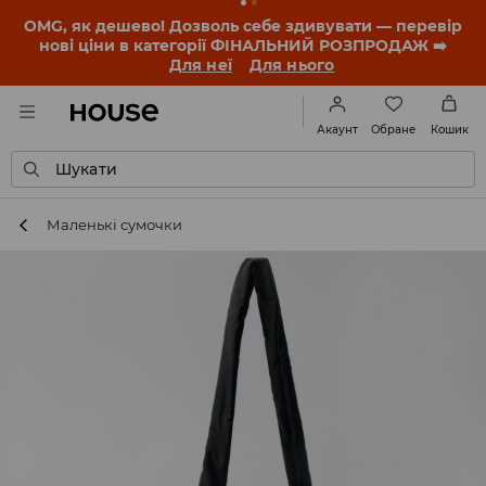
-30% на ПРОДУКТ ДНЯ 🛍️ Купон та деталі акції
знайдеш у своєму обліковому записі 💸
ЗАВАНТАЖИТИ ДОДАТОК
Обране
Акаунт
Кошик
Шукати
Маленькі сумочки