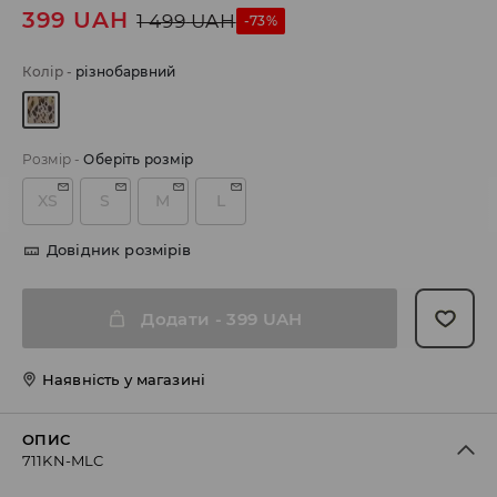
399
UAH
1 499
UAH
-73%
Колір
-
різнобарвний
Розмір
-
Оберіть розмір
XS
S
M
L
Довідник розмірів
Додати
-
399
UAH
Наявність у магазині
ОПИС
711KN-MLC