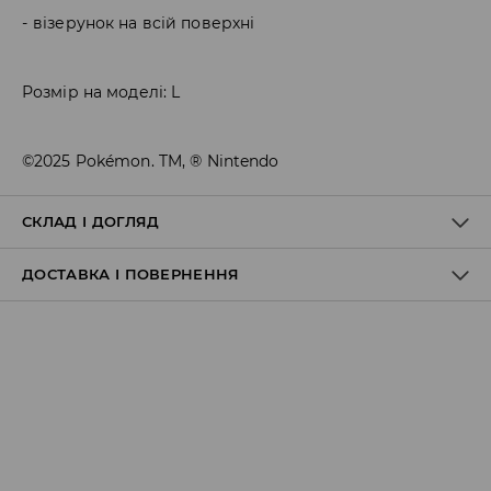
візерунок на всій поверхні
Розмір на моделі: L
©2025 Pokémon. TM, ® Nintendo
СКЛАД І ДОГЛЯД
ДОСТАВКА І ПОВЕРНЕННЯ
100% ПОЛІЕСТЕР
Правила доставки
Пункт відбору Meest Пошта:
199 UAH
*