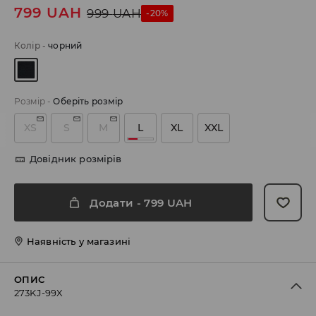
799
UAH
999
UAH
-20%
Колір
-
чорний
Розмір
-
Оберіть розмір
XS
S
M
L
XL
XXL
Довідник розмірів
Додати
-
799
UAH
Наявність у магазині
ОПИС
273KJ-99X