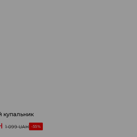
й купальник
H
-55%
1 099
UAH