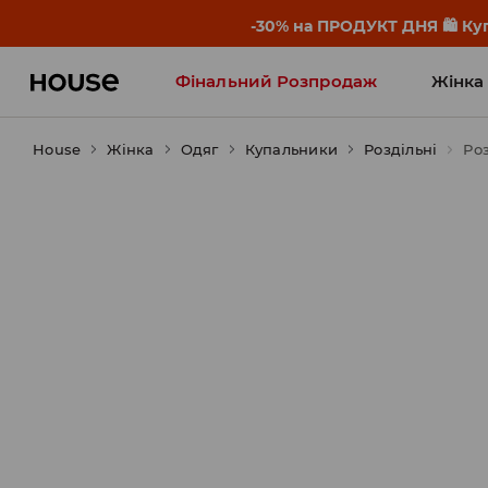
-30% на ПРОДУКТ ДНЯ 🛍️ Куп
Фінальний Розпродаж
Жінка
House
Жінка
Influencers' Faves
Одяг
Купальники
Роздільні
Ро