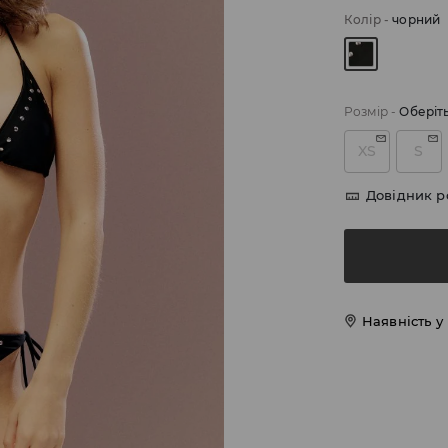
Колір
-
чорний
Розмір
-
Оберіт
XS
S
Довідник р
Наявність у