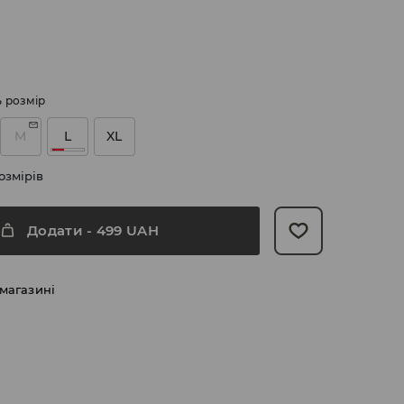
ь розмір
M
L
XL
озмірів
Додати
-
499
UAH
 магазині