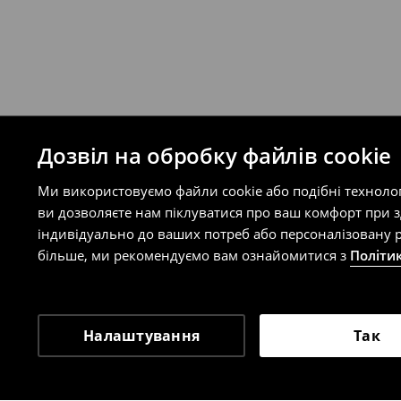
Ви можете повернути товар в інтерне
на сайті.
⟶
Правила повернення
Дозвіл на обробку файлів cookie
Ми використовуємо файли cookie або подібні техноло
ви дозволяєте нам піклуватися про ваш комфорт при 
індивідуально до ваших потреб або персоналізовану р
більше, ми рекомендуємо вам ознайомитися з
Політи
Налаштування
Так