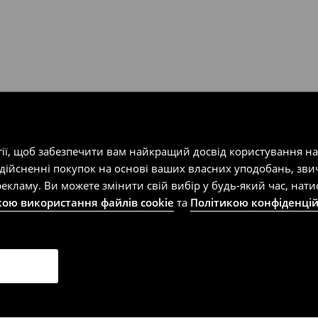
т-магазин, заповнивши форму
гії, щоб забезпечити вам найкращий досвід користування н
здійсненні покупок на основі ваших власних уподобань, зви
екламу. Ви можете змінити свій вибір у будь-який час, на
кою використання файлів cookie
та
Політикою конфіденцій