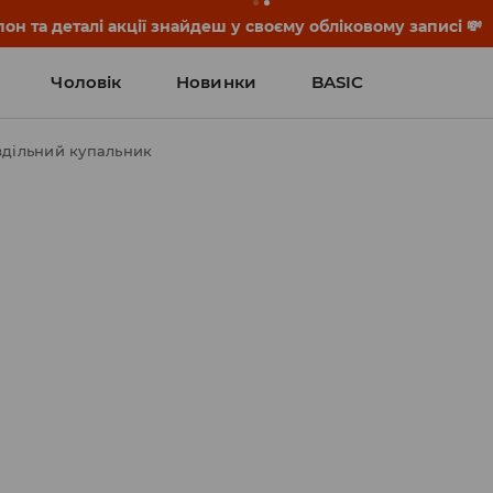
он та деталі акції знайдеш у своєму обліковому записі 💸
Чоловік
Новинки
BASIC
здільний купальник