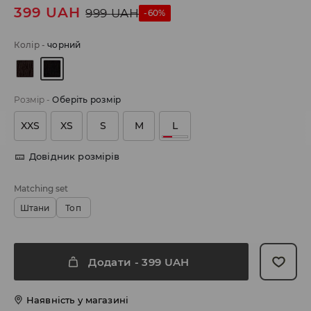
399
UAH
999
UAH
-60%
Колір
-
чорний
Розмір
-
Оберіть розмір
XXS
XS
S
M
L
Довідник розмірів
Matching set
Штани
Топ
Додати
-
399
UAH
Наявність у магазині