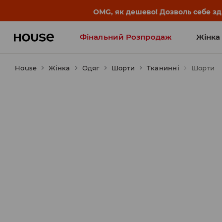
-30% на ПРОДУКТ ДНЯ 🛍️ Куп
Фінальний Розпродаж
Жінка
House
Жінка
Influencers' Faves
Одяг
Шорти
Тканинні
Шорти