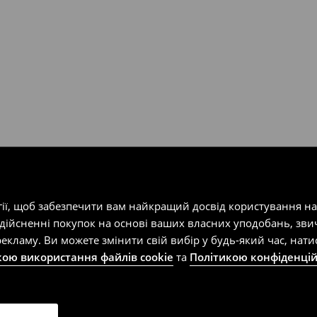
т-магазин, заповнивши форму
гії, щоб забезпечити вам найкращий досвід користування н
здійсненні покупок на основі ваших власних уподобань, зви
екламу. Ви можете змінити свій вибір у будь-який час, на
кою використання файлів cookie
та
Політикою конфіденцій