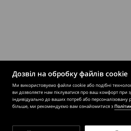
Ви можете повернути товар в інтерне
на сайті.
⟶
Правила повернення
Дозвіл на обробку файлів cookie
Ми використовуємо файли cookie або подібні техноло
ви дозволяєте нам піклуватися про ваш комфорт при 
індивідуально до ваших потреб або персоналізовану р
більше, ми рекомендуємо вам ознайомитися з
Політи