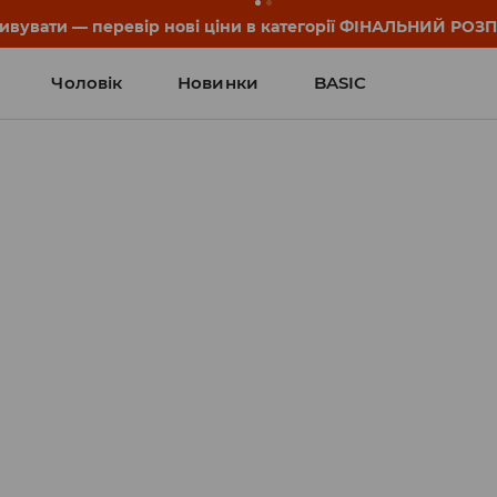
он та деталі акції знайдеш у своєму обліковому записі 💸
Чоловік
Новинки
BASIC