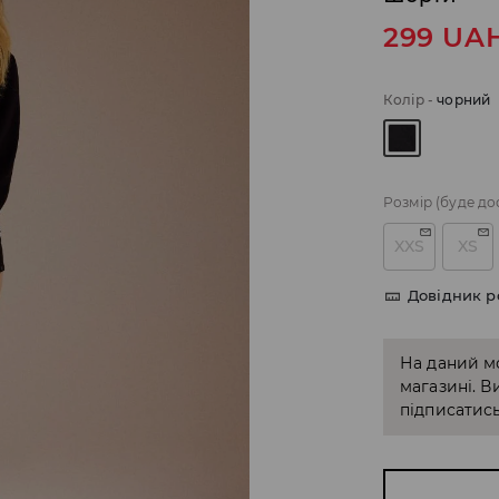
299
UA
Колір
-
чорний
Розмір
(буде до
XXS
XS
Довідник р
На даний м
магазині. В
підписатись