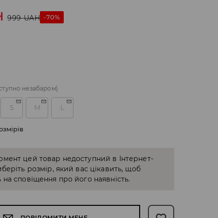
H
-70%
999
UAH
ступно незабаром)
S
M
L
озмірів
омент цей товар недоступний в Інтернет-
иберіть розмір, який вас цікавить, щоб
 на сповіщення про його наявність.
ПОВІДОМИТИ МЕНЕ