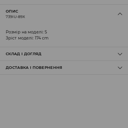
ОПИС
739IU-89X
Розмір на моделі: S
Зріст моделі: 174 cm
СКЛАД І ДОГЛЯД
ДОСТАВКА І ПОВЕРНЕННЯ
83% ПОЛІЕСТЕР, 17% ЕЛАСТАН
Правила доставки
Пункт відбору Meest Пошта:
199 UAH
*
від 6-10 днiв