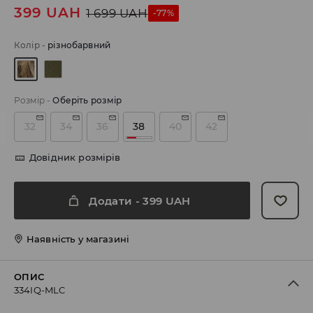
399
UAH
1 699
UAH
-77%
Колір
-
різнобарвний
Розмір
-
Оберіть розмір
32
34
36
38
40
42
Довідник розмірів
Додати
-
399
UAH
Наявність у магазині
ОПИС
334IQ-MLC