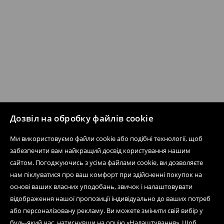
Дозвіл на обробку файлів cookie
Ми використовуємо файли cookie або подібні технології, щоб
забезпечити вам найкращий досвід користування нашим
сайтом. Погоджуючись з усіма файлами cookie, ви дозволяєте
нам піклуватися про ваш комфорт при здійсненні покупок на
основі ваших власних уподобань, звичок і налаштовувати
відображення нашої пропозиції індивідуально до ваших потреб
або персоналізовану рекламу. Ви можете змінити свій вибір у
будь-який час, натиснувши на опцію «Налаштування». Щоб