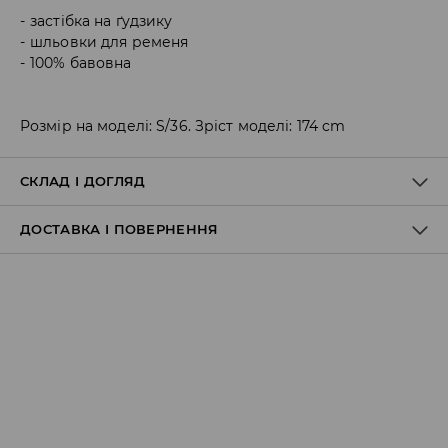
застібка на ґудзику
шльовки для ременя
100% бавовна
Розмір на моделі: S/36. Зріст моделі: 174 cm
СКЛАД І ДОГЛЯД
ДОСТАВКА І ПОВЕРНЕННЯ
1
Правила доставки
Пункт відбору Meest Пошта:
199 UAH
*
від 6-10 днiв
Пункт відбору Нова Пошта: