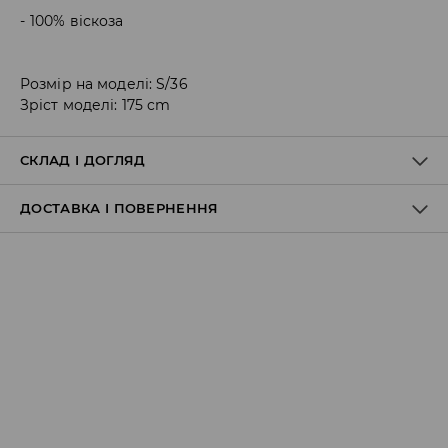
100% віскоза
Розмір на моделі: S/36
Зріст моделі: 175 cm
СКЛАД І ДОГЛЯД
ДОСТАВКА І ПОВЕРНЕННЯ
100% ВІСКОЗА
Правила доставки
Пункт відбору Meest Пошта:
199 UAH
*
від 6-10 днiв
Пункт відбору Нова Пошта:
199 UAH
*