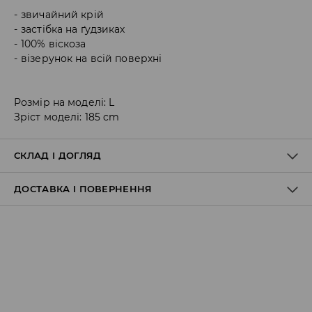
звичайний крій
застібка на ґудзиках
100% віскоза
візерунок на всій поверхні
Розмір на моделі: L
Зріст моделі: 185 cm
СКЛАД І ДОГЛЯД
ДОСТАВКА І ПОВЕРНЕННЯ
100% ВІСКОЗА
Правила доставки
Пункт відбору Meest Пошта:
199 UAH
*