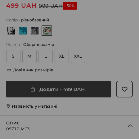
499
UAH
999
UAH
-50%
Колір
-
різнобарвний
Розмір
-
Оберіть розмір
S
M
L
XL
XXL
Довідник розмірів
Додати
-
499
UAH
Наявність у магазині
ОПИС
097JP-MC3