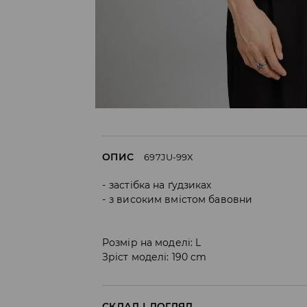
ОПИС
697JU-99X
застібка на ґудзиках
з високим вмістом бавовни
Розмір на моделі: L
Зріст моделі: 190 cm
СКЛАД І ДОГЛЯД