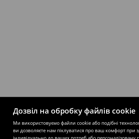
відправлення та кошти доставки), варт
буде залежати від додаткової оплати п
Правила повернення
Ви можете повернути товар в інтерне
на сайті.
⟶
Правила повернення
Дозвіл на обробку файлів cookie
Ми використовуємо файли cookie або подібні техноло
ви дозволяєте нам піклуватися про ваш комфорт при 
індивідуально до ваших потреб або персоналізовану р