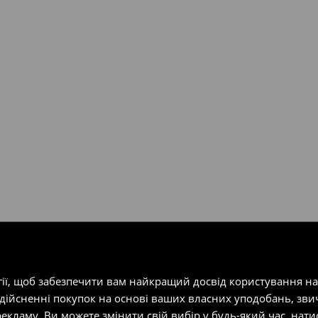
ість посилки при отриманні
одатку.
т-магазин, заповнивши форму
гії, щоб забезпечити вам найкращий досвід користування н
здійсненні покупок на основі ваших власних уподобань, зви
екламу. Ви можете змінити свій вибір у будь-який час, на