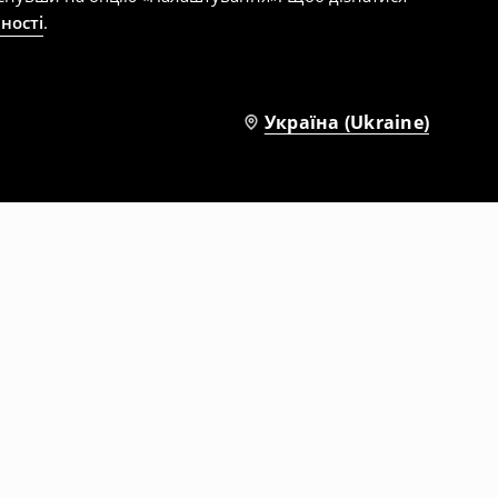
ності
.
Україна (Ukraine)