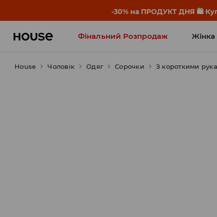
-30% на ПРОДУКТ ДНЯ 🛍️ Куп
Фінальний Розпродаж
Жінка
House
Чоловік
Influencers' Faves
Одяг
Сорочки
З короткими рук