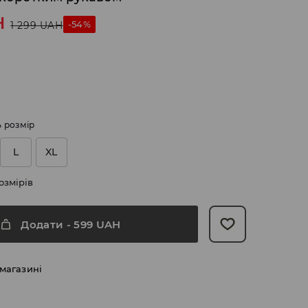
H
-54%
1 299
UAH
ь розмір
L
XL
озмірів
Додати
-
599
UAH
 магазині