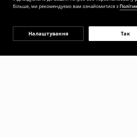
більше, ми рекомендуємо вам ознайомитися з
Політи
Налаштування
Так
Інші клієнти також об