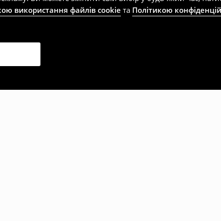
кою використання файлів cookie
та
Політикою конфіденцій
рали