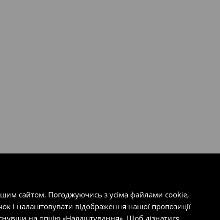
ашим сайтом. Погоджуючись з усіма файлами cookie,
чок і налаштовувати відображення нашої пропозиції
тиснувши на опцію «Налаштування». Щоб дізнатися