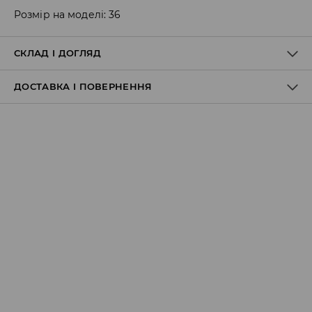
Розмір на моделі: 36
СКЛАД І ДОГЛЯД
ДОСТАВКА І ПОВЕРНЕННЯ
Правила доставки
Пункт відбору Meest Пошта:
199 UAH
*
від 6-10 днiв
Пункт відбору Нова Пошта:
199 UAH
*
від 6-10 днiв
Кур'єр Meest Пошта (післяплата):
199 UAH
*