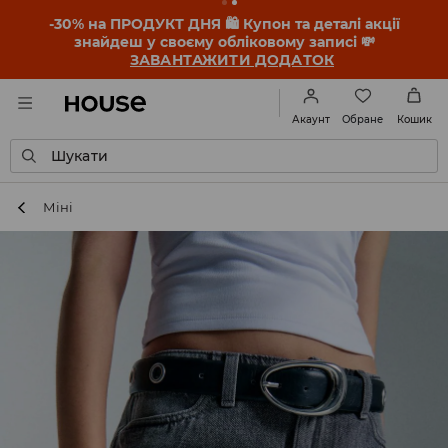
-30% на ПРОДУКТ ДНЯ 🛍️ Купон та деталі акції
знайдеш у своєму обліковому записі 💸
ЗАВАНТАЖИТИ ДОДАТОК
Обране
Акаунт
Кошик
Шукати
Міні