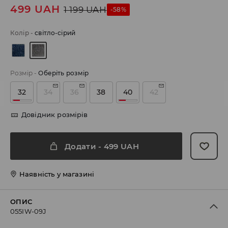
499
UAH
1 199
UAH
-58%
Колір
-
світло-сірий
Розмір
-
Оберіть розмір
32
34
36
38
40
42
Довідник розмірів
Додати
-
499
UAH
Наявність у магазині
ОПИС
055IW-09J