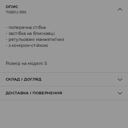
ОПИС
7083U-99X
поперечна стібка
застібка на блискавці
регульовані манжети/низ
з коміром-стійкою
Розмір на моделі: S
СКЛАД І ДОГЛЯД
ДОСТАВКА І ПОВЕРНЕННЯ
Склад матеріалу I
:
100.0% ПОЛІУРЕТАН
Склад матеріалу II
:
100.0% ПОЛІЕСТЕР
Склад матеріалу III
:
100.0% ПОЛІЕСТЕР
Правила доставки
НЕ ПРАТИ
НЕ ВІДБІЛЮВАТИ