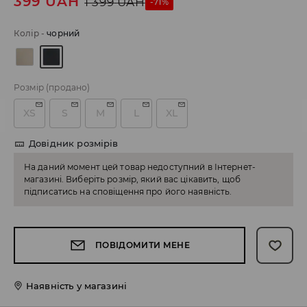
399
UAH
1 399
UAH
-71%
Колір
-
чорний
Розмір
(продано)
XS
S
M
L
XL
Довідник розмірів
На даний момент цей товар недоступний в Інтернет-
магазині. Виберіть розмір, який вас цікавить, щоб
підписатись на сповіщення про його наявність.
ПОВІДОМИТИ МЕНЕ
Наявність у магазині