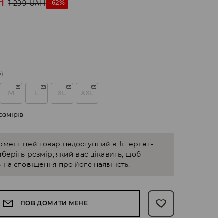
H
-62%
1 299
UAH
о)
M
L
XL
XXL
озмірів
омент цей товар недоступний в Інтернет-
иберіть розмір, який вас цікавить, щоб
 на сповіщення про його наявність.
ПОВІДОМИТИ МЕНЕ