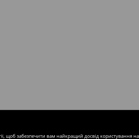
валент 150 євро (враховуючи
ість посилки при отриманні
одатку.
т-магазин, заповнивши форму
гії, щоб забезпечити вам найкращий досвід користування н