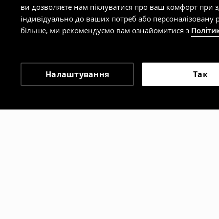
ви дозволяєте нам піклуватися про ваш комфорт при 
індивідуально до ваших потреб або персоналізовану р
більше, ми рекомендуємо вам ознайомитися з
Політи
Налаштування
Так
Інші клієнти також об