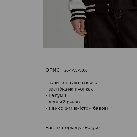
ОПИС
264AG-99X
занижена лінія плеча
застібка на кнопках
на гумці
довгий рукав
з високим вмістом бавовни
Вага матеріалу: 280 gsm