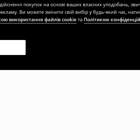
здійсненні покупок на основі ваших власних уподобань, зви
екламу. Ви можете змінити свій вибір у будь-який час, на
кою використання файлів cookie
та
Політикою конфіденцій
рали