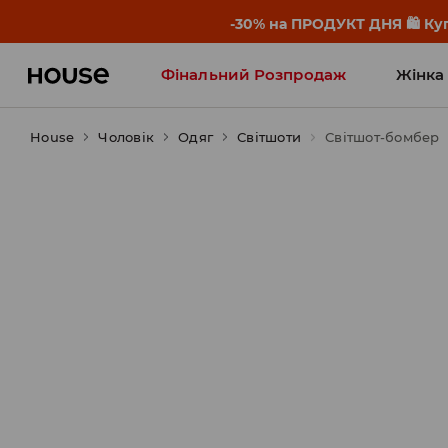
-30% на ПРОДУКТ ДНЯ 🛍️ Куп
Фінальний Розпродаж
Жінка
House
Чоловік
Influencers' Faves
Одяг
Світшоти
Світшот-бомбер