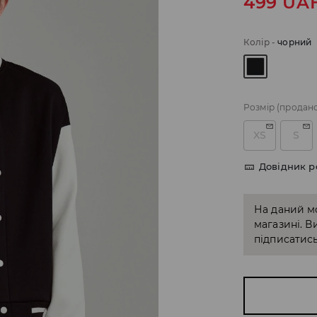
499
UA
Колір
-
чорний
Розмір
(продан
XS
S
Довідник р
На даний м
магазині. В
підписатись