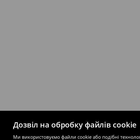
Якщо сума замовлення перевищує екві
відправлення та кошти доставки), варт
буде залежати від додаткової оплати п
Правила повернення
Ви можете повернути товар в інтерне
на сайті.
⟶
Правила повернення
Дозвіл на обробку файлів cookie
Ми використовуємо файли cookie або подібні техноло