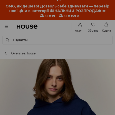
-30% на ПРОДУКТ ДНЯ 🛍️ Купон та деталі акції
знайдеш у своєму обліковому записі 💸
ЗАВАНТАЖИТИ ДОДАТОК
Обране
Акаунт
Кошик
Шукати
Oversize, loose