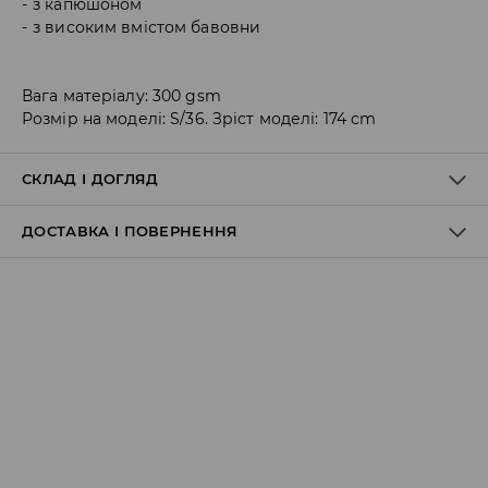
з капюшоном
з високим вмістом бавовни
Вага матеріалу: 300 gsm
Розмір на моделі: S/36. Зріст моделі: 174 cm
СКЛАД І ДОГЛЯД
ДОСТАВКА І ПОВЕРНЕННЯ
60% БАВОВНА, 40% ПОЛІЕСТЕР
Правила доставки
Пункт відбору Meest Пошта:
199 UAH
*
від 6-10 днiв
Пункт відбору Нова Пошта: