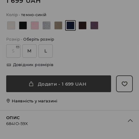
1 699
UAH
Колір
-
темно-синій
Розмір
-
Оберіть розмір
S
M
L
Довідник розмірів
Додати
-
1 699
UAH
Наявність у магазині
ОПИС
684IO-59X