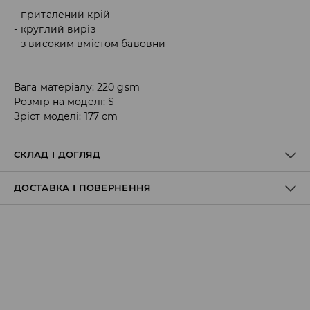
приталений крій
круглий виріз
з високим вмістом бавовни
Вага матеріалу: 220 gsm
Розмір на моделі: S
Зріст моделі: 177 cm
СКЛАД І ДОГЛЯД
ДОСТАВКА І ПОВЕРНЕННЯ
Правила доставки
Пункт відбору Meest Пошта:
199 UAH
*