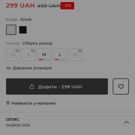
299
UAH
459
UAH
-35%
Колір
-
білий
Розмір
-
Оберіть розмір
XS
S
M
L
XL
Довідник розмірів
Додати
-
299
UAH
Наявність у магазині
ОПИС
043KW-00X