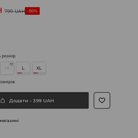
H
-50%
799
UAH
ь розмір
M
L
XL
озмірів
Додати
-
399
UAH
 магазині