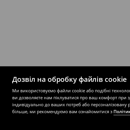
Ви можете повернути товар в інтерне
на сайті.
⟶
Правила повернення
Дозвіл на обробку файлів cookie
Ми використовуємо файли cookie або подібні техноло
ви дозволяєте нам піклуватися про ваш комфорт при 
індивідуально до ваших потреб або персоналізовану р
більше, ми рекомендуємо вам ознайомитися з
Політи