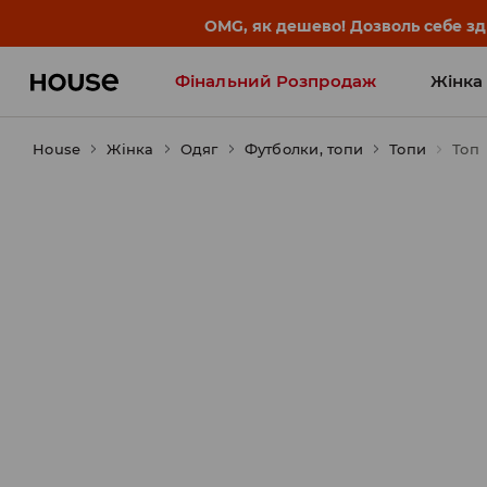
-30% на ПРОДУКТ ДНЯ 🛍️ Куп
Фінальний Розпродаж
Жінка
House
Жінка
Influencers' Faves
Одяг
Футболки, топи
Топи
Топ