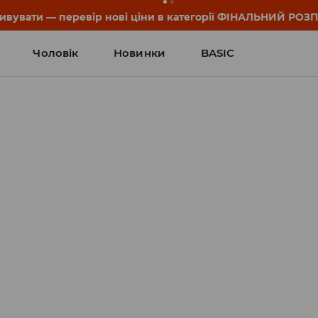
он та деталі акції знайдеш у своєму обліковому записі 💸
Чоловік
Новинки
BASIC