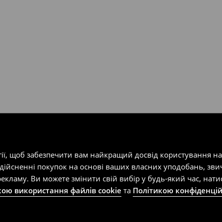
т-магазин, заповнивши форму
гії, щоб забезпечити вам найкращий досвід користування н
здійсненні покупок на основі ваших власних уподобань, зви
екламу. Ви можете змінити свій вибір у будь-який час, на
кою використання файлів cookie
та
Політикою конфіденцій