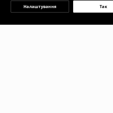
Налаштування
Так
Інші клієнти також об
Мереживна блузка
Топ
299
UAH
899
UAH
699
UAH