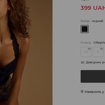
399
UA
Колір
-
чорний
Розмір
-
Оберіт
XS
S
Довідник р
Наявність у