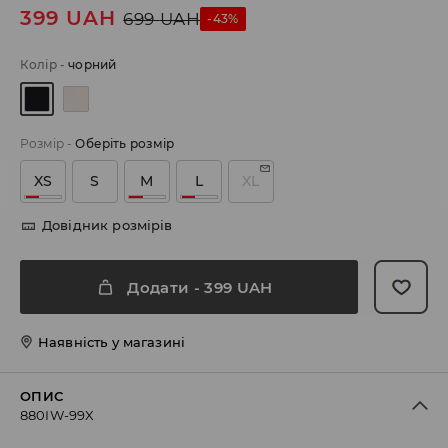
399
UAH
699
UAH
-43%
Колір
-
чорний
Розмір
-
Оберіть розмір
XS
S
M
L
XL
Довідник розмірів
Додати
-
399
UAH
Наявність у магазині
ОПИС
880IW-99X