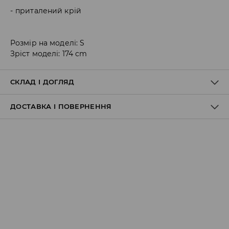
приталений крій
Розмір на моделі: S
Зріст моделі: 174 cm
СКЛАД І ДОГЛЯД
ДОСТАВКА І ПОВЕРНЕННЯ
95% ПОЛІЕСТЕР, 5% ЕЛАСТАН
Правила доставки
Пункт відбору Meest Пошта:
199 UAH
*
від 6-10 днiв
Пункт відбору Нова Пошта:
199 UAH
*