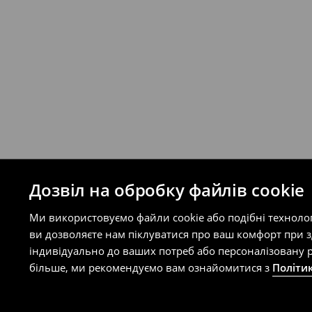
Ви можете повернути товар в інтерне
на сайті.
⟶
Правила повернення
Дозвіл на обробку файлів cookie
Ми використовуємо файли cookie або подібні техноло
ви дозволяєте нам піклуватися про ваш комфорт при 
індивідуально до ваших потреб або персоналізовану р
більше, ми рекомендуємо вам ознайомитися з
Політи