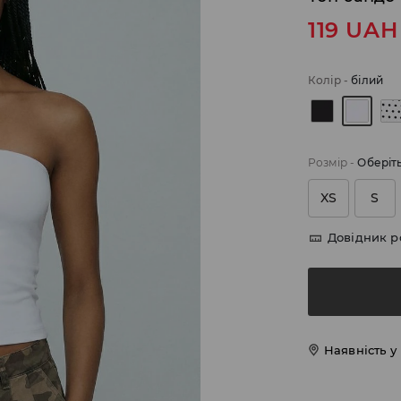
119
UAH
Колір
-
білий
Розмір
-
Оберіт
XS
S
Довідник р
Наявність у