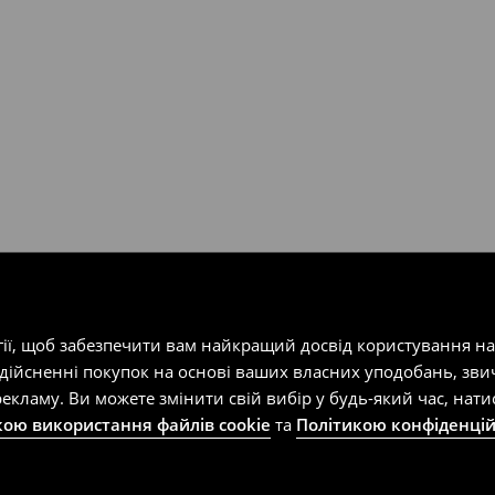
т-магазин, заповнивши форму
гії, щоб забезпечити вам найкращий досвід користування н
здійсненні покупок на основі ваших власних уподобань, зви
екламу. Ви можете змінити свій вибір у будь-який час, на
кою використання файлів cookie
та
Політикою конфіденцій