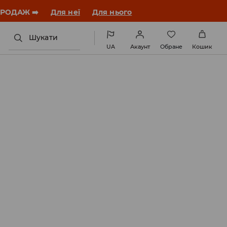
ПРОДАЖ ➡️
Для неї
Для нього
Шукати
UA
Акаунт
Обране
Кошик