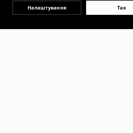
Налаштування
Так
Інші клієнти також об
Топ бандо
Топ бандо
119
UAH
119
UAH
459
UAH
45