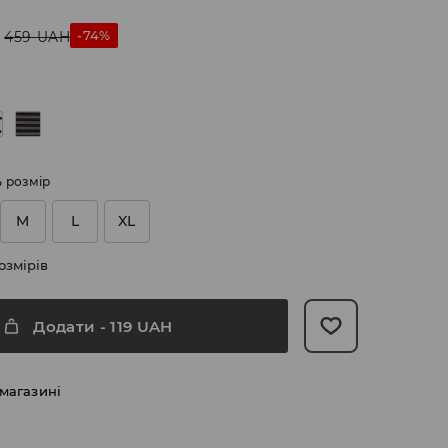
-74%
459
UAH
ь розмір
M
L
XL
озмірів
Додати
-
119
UAH
 магазині