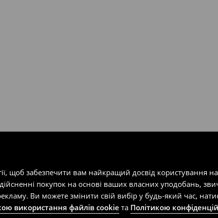
т-магазин, заповнивши форму
гії, щоб забезпечити вам найкращий досвід користування н
здійсненні покупок на основі ваших власних уподобань, зви
екламу. Ви можете змінити свій вибір у будь-який час, на
кою використання файлів cookie
та
Політикою конфіденцій