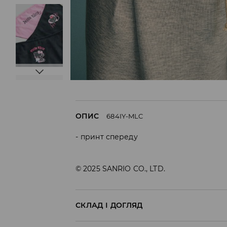
ОПИС
684IY-MLC
принт спереду
© 2025 SANRIO CO., LTD.
СКЛАД І ДОГЛЯД
95% БАВОВНА, 5% ЕЛАСТАН