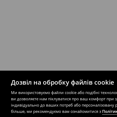
Правила повернення
Ви можете повернути товар в інтерне
на сайті.
⟶
Правила повернення
Дозвіл на обробку файлів cookie
Ми використовуємо файли cookie або подібні техноло
ви дозволяєте нам піклуватися про ваш комфорт при 
індивідуально до ваших потреб або персоналізовану р
більше, ми рекомендуємо вам ознайомитися з
Політи