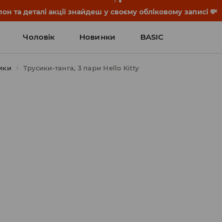
он та деталі акції знайдеш у своєму обліковому записі 💸
Чоловік
Новинки
BASIC
ики
Трусики-танга, 3 пари Hello Kitty