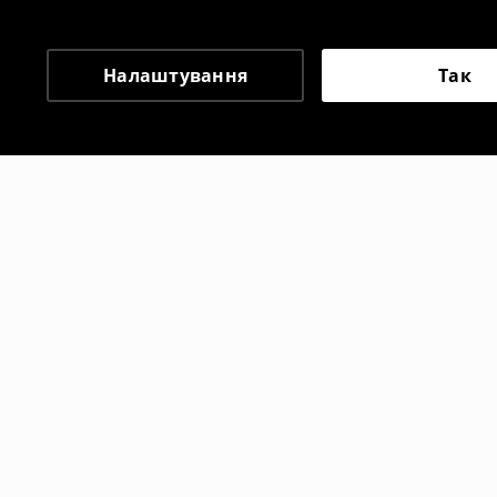
Налаштування
Так
Інші клієнти також об
Боксери, 2 пари Hello Kitty
Трусики-та