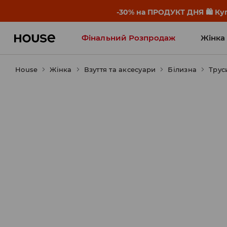
-30% на ПРОДУКТ ДНЯ 🛍️ Куп
Фінальний Розпродаж
Жінка
House
Жінка
Influencers' Faves
Взуття та аксесуари
Білизна
Трус