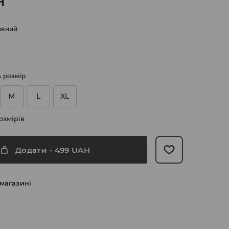
H
рвний
ь розмір
M
L
XL
озмірів
Додати
-
499
UAH
 магазині