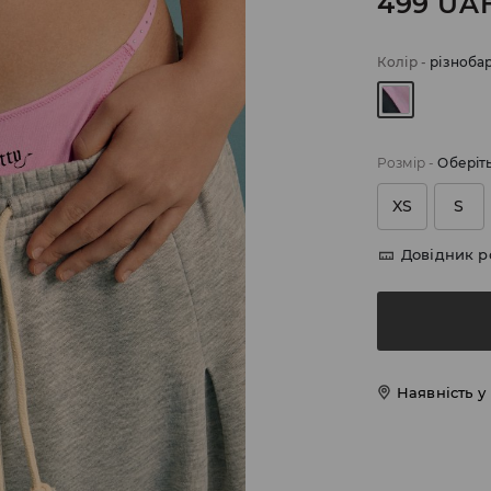
499
UA
Колір
-
різноба
Розмір
-
Оберіт
XS
S
Довідник р
Наявність у