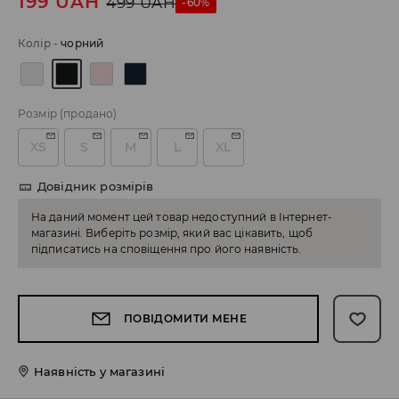
199
UAH
499
UAH
-60%
Колір
-
чорний
Розмір
(продано)
XS
S
M
L
XL
Довідник розмірів
На даний момент цей товар недоступний в Інтернет-
магазині. Виберіть розмір, який вас цікавить, щоб
підписатись на сповіщення про його наявність.
ПОВІДОМИТИ МЕНЕ
Наявність у магазині