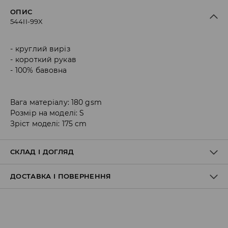
ОПИС
544II-99X
круглий виріз
короткий рукав
100% бавовна
Вага матеріалу: 180 gsm
Розмір на моделі: S
Зріст моделі: 175 cm
СКЛАД І ДОГЛЯД
ДОСТАВКА І ПОВЕРНЕННЯ
100% БАВОВНА
Правила доставки