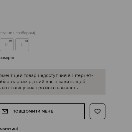
ступно незабаром)
M
L
озмірів
омент цей товар недоступний в Інтернет-
иберіть розмір, який вас цікавить, щоб
 на сповіщення про його наявність.
ПОВІДОМИТИ МЕНЕ
 магазині