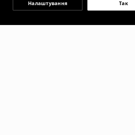
Налаштування
Так
Інші клієнти також об
Футболка
Джинсові 
699
UAH
1699
UAH