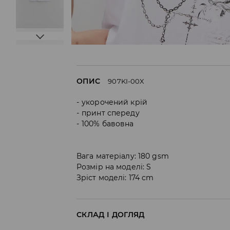
ОПИС
907KI-00X
укорочений крій
принт спереду
100% бавовна
Вага матеріалу: 180 gsm
Розмір на моделі: S
Зріст моделі: 174 cm
СКЛАД І ДОГЛЯД