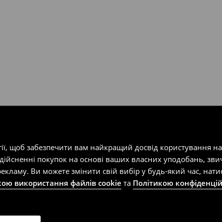
т-магазин, заповнивши форму
гії, щоб забезпечити вам найкращий досвід користування н
здійсненні покупок на основі ваших власних уподобань, зви
екламу. Ви можете змінити свій вибір у будь-який час, на
кою використання файлів cookie
та
Політикою конфіденцій