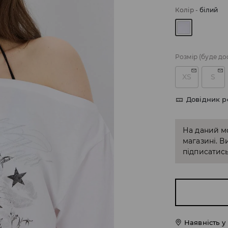
Колір
-
білий
Розмір
(буде до
XS
S
Довідник р
На даний м
магазині. В
підписатись
Наявність у