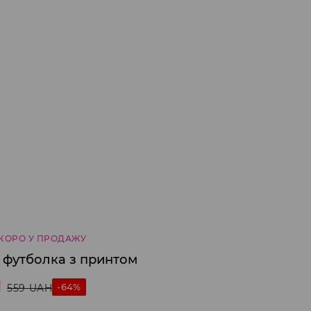
КОРО У ПРОДАЖУ
 футболка з принтом
H
-64%
559
UAH