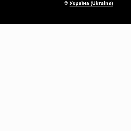
Україна (Ukraine)
Футболка з принтом
959
UAH