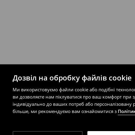
Правила повернення
Ви можете повернути товар в інтерне
на сайті.
⟶
Правила повернення
Дозвіл на обробку файлів cookie
Ми використовуємо файли cookie або подібні техноло
ви дозволяєте нам піклуватися про ваш комфорт при 
індивідуально до ваших потреб або персоналізовану р
більше, ми рекомендуємо вам ознайомитися з
Політи