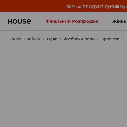
-30% на ПРОДУКТ ДНЯ 🛍️ Куп
Фінальний Розпродаж
Жінка
House
Жінка
Influencers' Faves
Одяг
Футболки, топи
Кроп топ