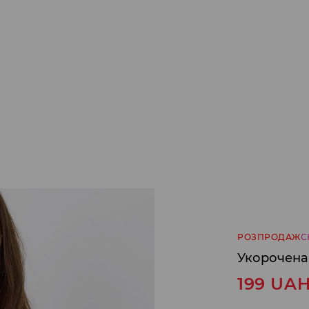
РОЗПРОДАЖ
С
Укорочена
199
UA