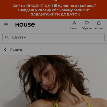
-30% на ПРОДУКТ ДНЯ 🛍️ Купон та деталі акції
знайдеш у своєму обліковому записі 💸
ЗАВАНТАЖИТИ ДОДАТОК
Обране
Акаунт
Кошик
Шукати
Роздільні