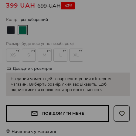
399
UAH
699
UAH
-43%
Колір
-
різнобарвний
Розмір
(буде доступно незабаром)
XS
S
M
L
XL
Довідник розмірів
На даний момент цей товар недоступний в Інтернет-
магазині. Виберіть розмір, який вас цікавить, щоб
підписатись на сповіщення про його наявність.
ПОВІДОМИТИ МЕНЕ
Наявність у магазині