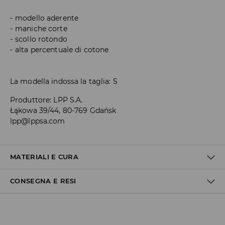
modello aderente
maniche corte
scollo rotondo
alta percentuale di cotone
La modella indossa la taglia: S
Produttore
:
LPP S.A.
Łąkowa 39/44, 80-769 Gdańsk
lpp@lppsa.com
MATERIALI E CURA
CONSEGNA E RESI
1° TESSUTO
:
95% COTONE, 5% ELASTAN
LAVARE CON COLORI SIMILI
Politica di spedizione
NON CANDEGGIARE