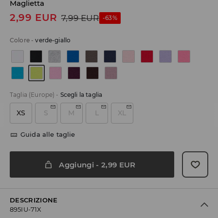
Maglietta
2,99
EUR
7,99
EUR
-63%
Colore
-
verde-giallo
Taglia (Europe)
-
Scegli la taglia
XS
S
M
L
XL
Guida alle taglie
Aggiungi
-
2,99
EUR
DESCRIZIONE
895IU-71X