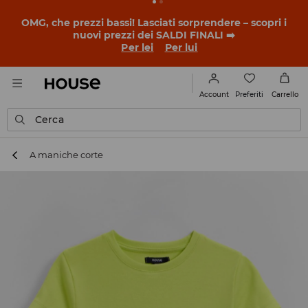
BACK TO SCHOOL
📒
Le storie più belle iniziano prima
della prima campanella. Inizia l'anno scolastico con un
nuovo look!
Per lei
Per lui
Preferiti
Account
Carrello
Cerca
A maniche corte