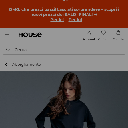
BACK TO SCHOOL
📒
Le storie più belle iniziano prima
della prima campanella. Inizia l'anno scolastico con un
nuovo look!
Per lei
Per lui
Preferiti
Account
Carrello
Cerca
Abbigliamento