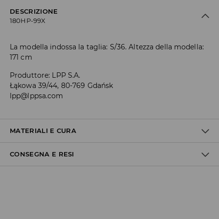
DESCRIZIONE
180HP-99X
La modella indossa la taglia: S/36. Altezza della modella:
171 cm
Produttore
:
LPP S.A.
Łąkowa 39/44, 80-769 Gdańsk
lpp@lppsa.com
MATERIALI E CURA
CONSEGNA E RESI
1° TESSUTO
:
60% POLIURETANO, 40% POLIESTERE
SOLO LAVAGGIO A MANO, LAVAGGIO CON COLORI SIMILI,
Politica di spedizione
TEMPERATURA MAX. 30°C
TEMPERATURA DI LAVAGGIO A MANO.
Consegna gratuita da 40 EUR | I resi gratuiti
Non effettuiamo consegne a San Marino e nella Città del
NON CANDEGGIARE