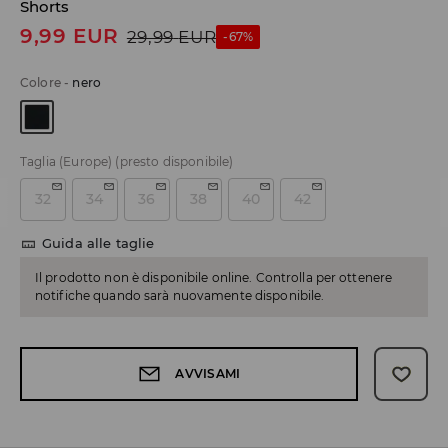
Shorts
9,99
EUR
29,99
EUR
-67%
Colore
-
nero
Taglia (Europe)
(presto disponibile)
32
34
36
38
40
42
Guida alle taglie
Il prodotto non è disponibile online. Controlla per ottenere
notifiche quando sarà nuovamente disponibile.
AVVISAMI