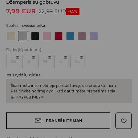
Džemperis su gobtuvu
7,99
EUR
22,99
EUR
-65%
Spalva
-
šviesiai pilka
Dydis
(Išparduota)
XS
S
M
L
XL
Dydžių gidas
Šiuo metu internetinėje parduotuvėje šio produkto nėra.
Pasirinkite norimą dydį, kad gautumėte pranešimą apie
galimybę jį įsigyti.
PRANEŠKITE MAN