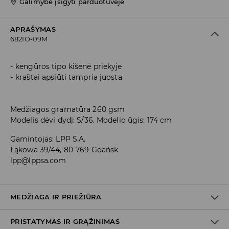
Galimybė įsigyti parduotuvėje
APRAŠYMAS
682IO-09M
kengūros tipo kišenė priekyje
kraštai apsiūti tampria juosta
Medžiagos gramatūra 260 gsm
Modelis dėvi dydį: S/36. Modelio ūgis: 174 cm
Gamintojas
:
LPP S.A.
Łąkowa 39/44, 80-769 Gdańsk
lpp@lppsa.com
MEDŽIAGA IR PRIEŽIŪRA
PRISTATYMAS IR GRĄŽINIMAS
PIRMAS AUDINYS
:
60% MEDVILNĖ, 40% POLIESTERIS