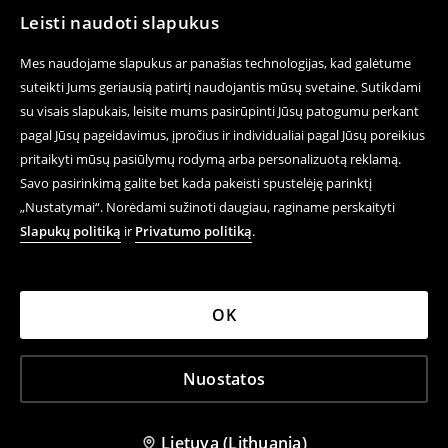
Leisti naudoti slapukus
Mes naudojame slapukus ar panašias technologijas, kad galėtume
suteikti Jums geriausią patirtį naudojantis mūsų svetaine. Sutikdami
su visais slapukais, leisite mums pasirūpinti Jūsų patogumu perkant
pagal Jūsų pageidavimus, įpročius ir individualiai pagal Jūsų poreikius
pritaikyti mūsų pasiūlymų rodymą arba personalizuotą reklamą.
Savo pasirinkimą galite bet kada pakeisti spustelėję parinktį
„Nustatymai“. Norėdami sužinoti daugiau, raginame perskaityti
Slapukų politiką
ir
Privatumo politiką
.
OK
Nuostatos
Lietuva (Lithuania)