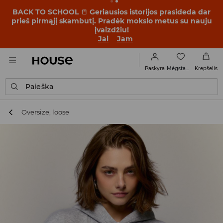
BACK TO SCHOOL
📒
Geriausios istorijos prasideda dar
prieš pirmąjį skambutį. Pradėk mokslo metus su nauju
įvaizdžiu!
Jai
Jam
Mėgstamiausi
Paskyra
Krepšelis
Paieška
Oversize, loose