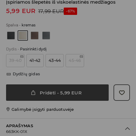
Įspiriamos šlepetės iš viskoelastinės medžiagos
5,99
EUR
17,99
EUR
-67%
Spalva
-
kremas
Dydis
-
Pasirinkti dydį
39-40
41-42
43-44
45-46
Dydžių gidas
Pridėti
-
5,99
EUR
Galimybė įsigyti parduotuvėje
APRAŠYMAS
663KK-01X