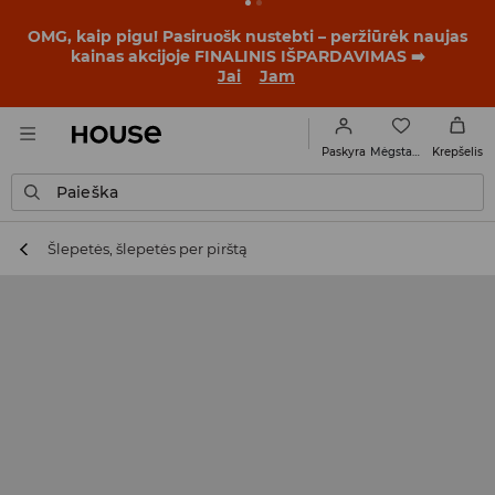
BACK TO SCHOOL
📒
Geriausios istorijos prasideda dar
prieš pirmąjį skambutį. Pradėk mokslo metus su nauju
įvaizdžiu!
Jai
Jam
Mėgstamiausi
Paskyra
Krepšelis
Paieška
Šlepetės, šlepetės per pirštą