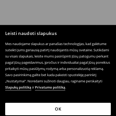
Leisti naudoti slapukus
Mes naudojame slapukus ar panašias technologijas, kad galėtume
suteikti Jums geriausią patirtį naudojantis mūsų svetaine. Sutikdami
su visais slapukais, leisite mums pasirūpinti Jūsų patogumu perkant
pagal Jūsų pageidavimus, įpročius ir individualiai pagal Jūsų poreikius
pritaikyti mūsų pasiūlymų rodymą arba personalizuotą reklamą.
Savo pasirinkimą galite bet kada pakeisti spustelėję parinktį
„Nustatymai“. Norėdami sužinoti daugiau, raginame perskaityti
Slapukų politiką
ir
Privatumo politiką
.
OK