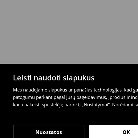
Leisti naudoti slapukus
Mes naudojame slapukus ar panašias technologijas, kad galė
patogumu perkant pagal Jūsų pageidavimus, įpročius ir indi
kada pakeisti spustelėję parinktį „Nustatymai“. Norėdami s
Nuostatos
OK