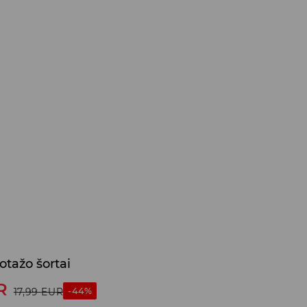
kotažo šortai
R
-44%
17,99
EUR