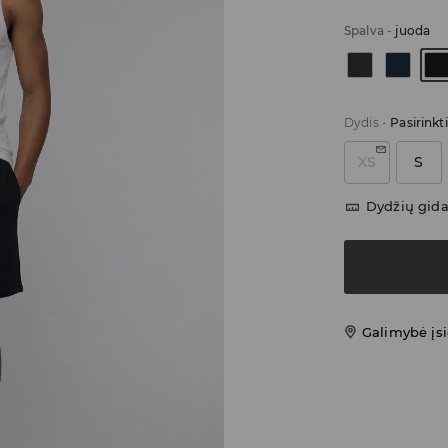
Spalva
-
juoda
Dydis
-
Pasirinkt
XS
S
Dydžių gid
Galimybė įsi