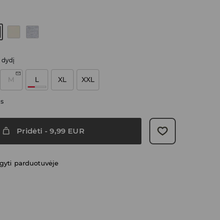
i dydį
M
L
XL
XXL
as
Pridėti
-
9,99
EUR
gyti parduotuvėje