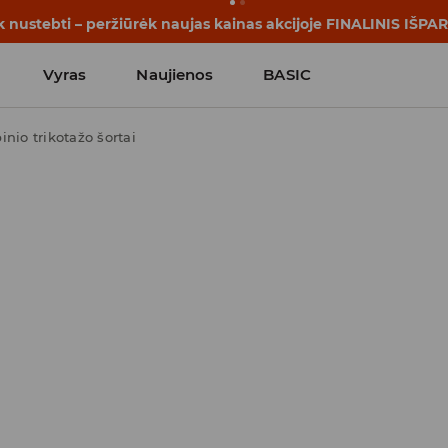
rijos prasideda dar prieš pirmąjį skambutį. Pradėk mokslo me
Vyras
Naujienos
BASIC
pinio trikotažo šortai