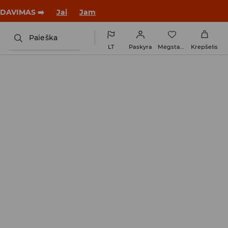
tus su nauju įvaizdžiu!
Jai
Jam
Paieška
LT
Paskyra
Mėgstamiausi
Krepšelis