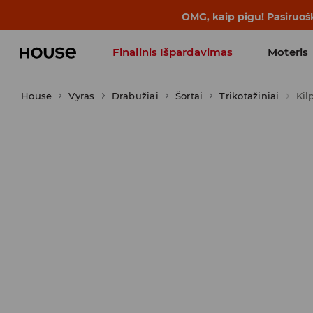
BACK TO SCHOOL
📒
Geriausios isto
Finalinis Išpardavimas
Moteris
House
Vyras
Drabužiai
Influencers' Faves
Šortai
Trikotažiniai
Kil