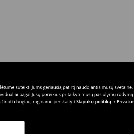
tume suteikti Jums geriausią patirtį naudojantis mūsų svetaine. S
vidualiai pagal Jūsų poreikius pritaikyti mūsų pasiūlymų rodymą 
užinoti daugiau, raginame perskaityti
Slapukų politiką
ir
Privatu