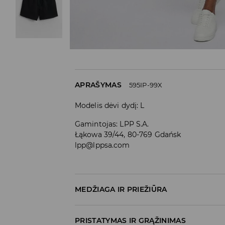
APRAŠYMAS
595IP-99X
Modelis dėvi dydį: L
Gamintojas
:
LPP S.A.
Łąkowa 39/44, 80-769 Gdańsk
lpp@lppsa.com
MEDŽIAGA IR PRIEŽIŪRA
PIRMAS AUDINYS
:
60% MEDVILNĖ, 40% POLIES
PRISTATYMAS IR GRĄŽINIMAS