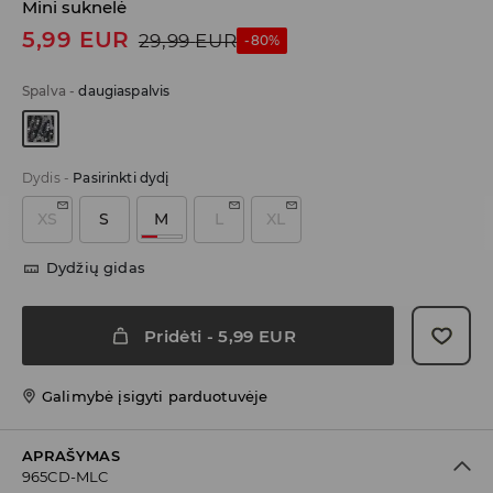
Mini suknelė
5,99
EUR
29,99
EUR
-80%
Spalva
-
daugiaspalvis
Dydis
-
Pasirinkti dydį
XS
S
M
L
XL
Dydžių gidas
Pridėti
-
5,99
EUR
Galimybė įsigyti parduotuvėje
APRAŠYMAS
965CD-MLC