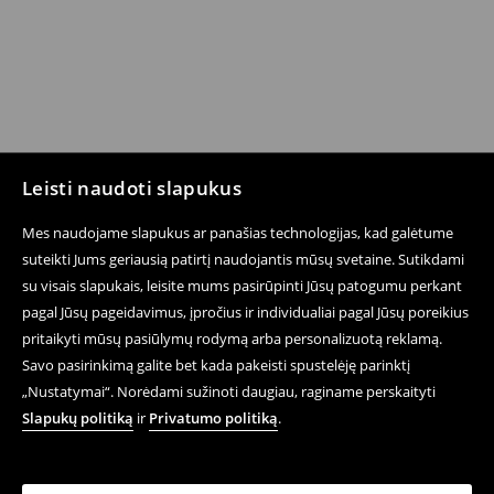
Leisti naudoti slapukus
Mes naudojame slapukus ar panašias technologijas, kad galėtume
suteikti Jums geriausią patirtį naudojantis mūsų svetaine. Sutikdami
su visais slapukais, leisite mums pasirūpinti Jūsų patogumu perkant
pagal Jūsų pageidavimus, įpročius ir individualiai pagal Jūsų poreikius
pritaikyti mūsų pasiūlymų rodymą arba personalizuotą reklamą.
Savo pasirinkimą galite bet kada pakeisti spustelėję parinktį
„Nustatymai“. Norėdami sužinoti daugiau, raginame perskaityti
Slapukų politiką
ir
Privatumo politiką
.