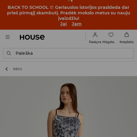
BACK TO SCHOOL
📒
Geriausios istorijos prasideda dar
prieš pirmąjį skambutį. Pradėk mokslo metus su nauju
įvaizdžiu!
Jai
Jam
Mėgstamiausi
Paskyra
Krepšelis
Paieška
Mini