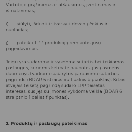
Vartotojo grąžinimus ir atšaukimus, įvertinimas ir
išmatavimas;
i) siūlyti, išduoti ir tvarkyti dovanų čekius ir
nuolaidas;
j) pateikti LPP produkciją remiantis jūsų
pageidavimais.
Jeigu yra sudaroma ir vykdoma sutartis bei teikiamos
paslaugos, kuriomis ketinate naudotis, jūsų asmens
duomenys tvarkomi sudarytos pardavimo sutarties
pagrindu (BDAR 6 straipsnio 1 dalies b punktas). Kitais
atvejais teisėtą pagrindą sudaro LPP teisėtas
interesas, susijęs su įmonės vykdoma veikla (BDAR 6
straipsnio 1 dalies f punktas).
2. Produktų ir paslaugų pateikimas