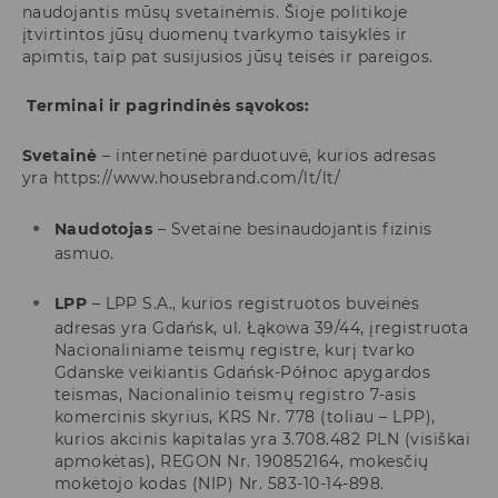
naudojantis mūsų svetainėmis. Šioje politikoje
įtvirtintos jūsų duomenų tvarkymo taisyklės ir
apimtis, taip pat susijusios jūsų teisės ir pareigos.
Terminai ir pagrindinės sąvokos:
Svetainė
– internetinė parduotuvė, kurios adresas
yra https://www.housebrand.com/lt/lt/
Naudotojas
– Svetaine besinaudojantis fizinis
asmuo.
LPP
– LPP S.A., kurios registruotos buveinės
adresas yra Gdańsk, ul. Łąkowa 39/44, įregistruota
Nacionaliniame teismų registre, kurį tvarko
Gdanske veikiantis Gdańsk-Północ apygardos
teismas, Nacionalinio teismų registro 7-asis
komercinis skyrius, KRS Nr. 778 (toliau – LPP),
kurios akcinis kapitalas yra 3.708.482 PLN (visiškai
apmokėtas), REGON Nr. 190852164, mokesčių
mokėtojo kodas (NIP) Nr. 583-10-14-898.