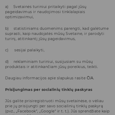
a) Svetainės turiniui pritaikyti pagal jūsų
pageidavimus ir naudojimosi tinklalapiais
optimizavimui,
b) statistiniams duomenims parengti, kad galėtume
suprasti, kaip naudojatės mūsų Svetaine, ir parodyti
turinį, atitinkantį jūsų pageidavimus,
c) sesijai palaikyti,
d) reklaminiam turiniui, susijusiam su mūsų
produktais ir atitinkančiam jūsų poreikius, teikti.
Daugiau informacijos apie slapukus rasite
ČIA
.
Prisijungimas per socialinių tinklų paskyras
Jūs galite prisiregistruoti mūsų svetainėse, o vėliau
prie jų prisijungti per savo socialinių tinklų paskyrą
(pvz., „Facebook“, „Google“ ir t. t.). Jūs sprendžiate kaip