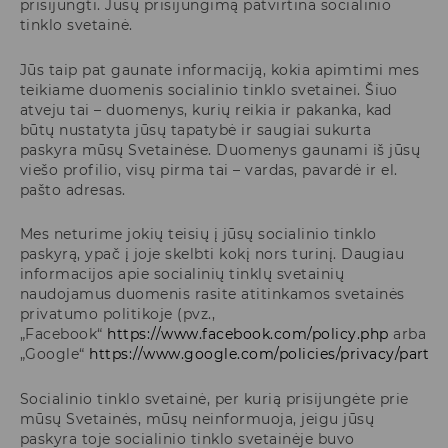
prisijungti. Jūsų prisijungimą patvirtina socialinio
tinklo svetainė.
Jūs taip pat gaunate informaciją, kokia apimtimi mes
teikiame duomenis socialinio tinklo svetainei. Šiuo
atveju tai – duomenys, kurių reikia ir pakanka, kad
būtų nustatyta jūsų tapatybė ir saugiai sukurta
paskyra mūsų Svetainėse. Duomenys gaunami iš jūsų
viešo profilio, visų pirma tai – vardas, pavardė ir el.
pašto adresas.
Mes neturime jokių teisių į jūsų socialinio tinklo
paskyrą, ypač į joje skelbti kokį nors turinį. Daugiau
informacijos apie socialinių tinklų svetainių
naudojamus duomenis rasite atitinkamos svetainės
privatumo politikoje (pvz.,
„Facebook“
https://www.facebook.com/policy.php
arba
„Google“
https://www.google.com/policies/privacy/partne
Socialinio tinklo svetainė, per kurią prisijungėte prie
mūsų Svetainės, mūsų neinformuoja, jeigu jūsų
paskyra toje socialinio tinklo svetainėje buvo