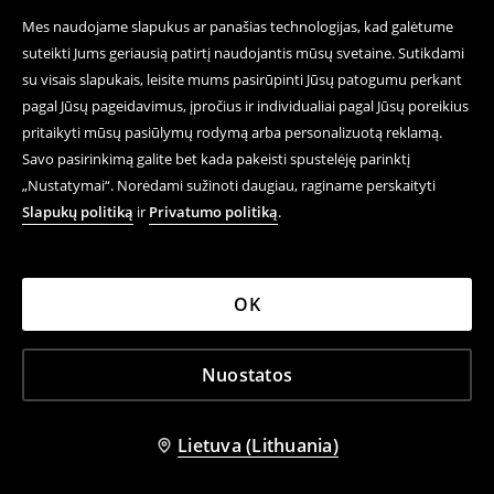
„Pixel“ ir panašios technologijos
Mes naudojame slapukus ar panašias technologijas, kad galėtume
suteikti Jums geriausią patirtį naudojantis mūsų svetaine. Sutikdami
Paslaugas mums teikiantys partneriai mūsų
su visais slapukais, leisite mums pasirūpinti Jūsų patogumu perkant
svetainėse gali naudoti vadinamąją „pixel“
pagal Jūsų pageidavimus, įpročius ir individualiai pagal Jūsų poreikius
technologiją. Kai naudojama „pixel“ ar panaši
pritaikyti mūsų pasiūlymų rodymą arba personalizuotą reklamą.
technologija, jums lankantis mūsų svetainėse
Savo pasirinkimą galite bet kada pakeisti spustelėję parinktį
prisijungiama prie mūsų partnerių serverių. Norint
naudoti „pixel“ technologiją, reikalingas jūsų
„Nustatymai“. Norėdami sužinoti daugiau, raginame perskaityti
sutikimas, kurį jūs suteikiate sutikdami su
Slapukų politiką
ir
Privatumo politiką
.
reklaminiais slapukais. Mūsų partneriai pritaiko
specialius mūsų prekių pasiūlymus pagal jūsų
pageidavimus remdamiesi informacija, kuri mūsų
partneriams teikiama jums naudojantis mūsų
OK
svetainėmis.
Todėl galite matyti suasmenintą turinį, susijusį su
Nuostatos
mūsų prekėmis, kuris jus labiau domina ir atitinka
jūsų pageidavimus. Gaudami tokius duomenis, mes
taip pat galime įvertinti suasmenintos reklamos
Lietuva (Lithuania)
sėkmingumą bei parengti ataskaitas dėl tokio turinio.
Išsamesnės informacijos apie tai, kaip mūsų partneriai