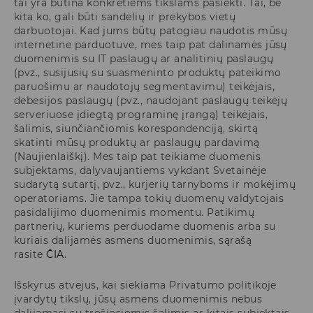
tai yra būtina konkretiems tikslams pasiekti. Tai, be
kita ko, gali būti sandėlių ir prekybos vietų
darbuotojai. Kad jums būtų patogiau naudotis mūsų
internetine parduotuve, mes taip pat dalinamės jūsų
duomenimis su IT paslaugų ar analitinių paslaugų
(pvz., susijusių su suasmeninto produktų pateikimo
paruošimu ar naudotojų segmentavimu) teikėjais,
debesijos paslaugų (pvz., naudojant paslaugų teikėjų
serveriuose įdiegtą programinę įrangą) teikėjais,
šalimis, siunčiančiomis korespondenciją, skirtą
skatinti mūsų produktų ar paslaugų pardavimą
(Naujienlaiškį). Mes taip pat teikiame duomenis
subjektams, dalyvaujantiems vykdant Svetainėje
sudarytą sutartį, pvz., kurjerių tarnyboms ir mokėjimų
operatoriams. Jie tampa tokių duomenų valdytojais
pasidalijimo duomenimis momentu. Patikimų
partnerių, kuriems perduodame duomenis arba su
kuriais dalijamės asmens duomenimis, sąrašą
rasite
ČIA
.
Išskyrus atvejus, kai siekiama Privatumo politikoje
įvardytų tikslų, jūsų asmens duomenimis nebus