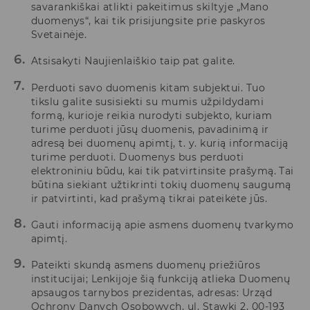
savarankiškai atlikti pakeitimus skiltyje „Mano
duomenys“, kai tik prisijungsite prie paskyros
Svetainėje.
Atsisakyti Naujienlaiškio taip pat galite.
Perduoti savo duomenis kitam subjektui. Tuo
tikslu galite susisiekti su mumis užpildydami
formą, kurioje reikia nurodyti subjekto, kuriam
turime perduoti jūsų duomenis, pavadinimą ir
adresą bei duomenų apimtį, t. y. kurią informaciją
turime perduoti. Duomenys bus perduoti
elektroniniu būdu, kai tik patvirtinsite prašymą. Tai
būtina siekiant užtikrinti tokių duomenų saugumą
ir patvirtinti, kad prašymą tikrai pateikėte jūs.
Gauti informaciją apie asmens duomenų tvarkymo
apimtį.
Pateikti skundą asmens duomenų priežiūros
institucijai; Lenkijoje šią funkciją atlieka Duomenų
apsaugos tarnybos prezidentas, adresas: Urząd
Ochrony Danych Osobowych, ul. Stawki 2, 00-193