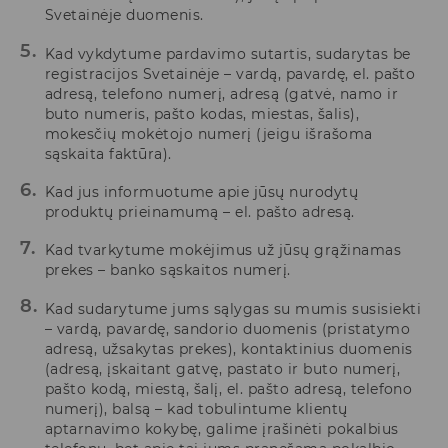
Svetainėje duomenis.
Kad vykdytume pardavimo sutartis, sudarytas be
registracijos Svetainėje – vardą, pavardę, el. pašto
adresą, telefono numerį, adresą (gatvė, namo ir
buto numeris, pašto kodas, miestas, šalis),
mokesčių mokėtojo numerį (jeigu išrašoma
sąskaita faktūra).
Kad jus informuotume apie jūsų nurodytų
produktų prieinamumą – el. pašto adresą.
Kad tvarkytume mokėjimus už jūsų grąžinamas
prekes – banko sąskaitos numerį.
Kad sudarytume jums sąlygas su mumis susisiekti
– vardą, pavardę, sandorio duomenis (pristatymo
adresą, užsakytas prekes), kontaktinius duomenis
(adresą, įskaitant gatvę, pastato ir buto numerį,
pašto kodą, miestą, šalį, el. pašto adresą, telefono
numerį), balsą – kad tobulintume klientų
aptarnavimo kokybę, galime įrašinėti pokalbius