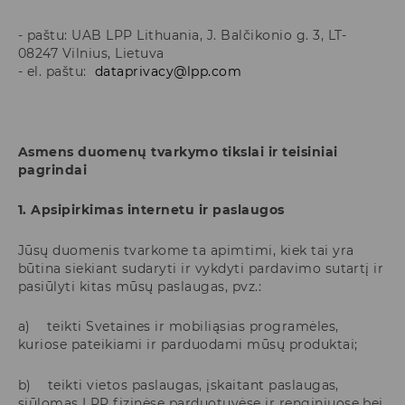
- paštu: UAB LPP Lithuania, J. Balčikonio g. 3, LT-
08247 Vilnius, Lietuva
- el. paštu:
dataprivacy@lpp.com
Asmens duomenų tvarkymo tikslai ir teisiniai
pagrindai
1. Apsipirkimas internetu ir paslaugos
Jūsų duomenis tvarkome ta apimtimi, kiek tai yra
būtina siekiant sudaryti ir vykdyti pardavimo sutartį ir
pasiūlyti kitas mūsų paslaugas, pvz.:
a) teikti Svetaines ir mobiliąsias programėles,
kuriose pateikiami ir parduodami mūsų produktai;
b) teikti vietos paslaugas, įskaitant paslaugas,
siūlomas LPP fizinėse parduotuvėse ir renginiuose bei