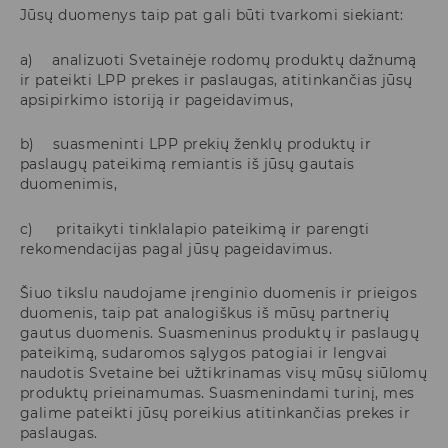
Jūsų duomenys taip pat gali būti tvarkomi siekiant:
a) analizuoti Svetainėje rodomų produktų dažnumą
ir pateikti LPP prekes ir paslaugas, atitinkančias jūsų
apsipirkimo istoriją ir pageidavimus,
b) suasmeninti LPP prekių ženklų produktų ir
paslaugų pateikimą remiantis iš jūsų gautais
duomenimis,
c) pritaikyti tinklalapio pateikimą ir parengti
rekomendacijas pagal jūsų pageidavimus.
Šiuo tikslu naudojame įrenginio duomenis ir prieigos
duomenis, taip pat analogiškus iš mūsų partnerių
gautus duomenis. Suasmeninus produktų ir paslaugų
pateikimą, sudaromos sąlygos patogiai ir lengvai
naudotis Svetaine bei užtikrinamas visų mūsų siūlomų
produktų prieinamumas. Suasmenindami turinį, mes
galime pateikti jūsų poreikius atitinkančias prekes ir
paslaugas.