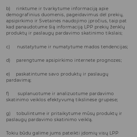
b) rinktume ir tvarkytume informaciją apie
demografinius duomenis, pageidavimus dėl prekių,
apsipirkimo ir Svetainės naudojimo įpročius, taip pat
kad panaudotume šią informaciją LPP prekių ženklų
produktų ir paslaugų pardavimo skatinimo tikslais;
c) nustatytume ir numatytume mados tendencijas;
d) parengtume apsipirkimo internete prognozes;
e) paskatintume savo produktų ir paslaugų
pardavimą;
f) suplanuotume ir analizuotume pardavimo
skatinimo veiklos efektyvumą tikslinėse grupėse;
g) tobulintume ir pritaikytume mūsų produktų ir
paslaugų pardavimo skatinimo veiklą.
Tokiu būdu galime jums pateikti įdomių visų LPP