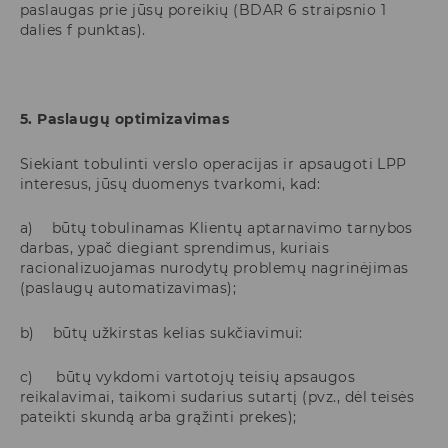
paslaugas prie jūsų poreikių (BDAR 6 straipsnio 1
dalies f punktas).
5. Paslaugų optimizavimas
Siekiant tobulinti verslo operacijas ir apsaugoti LPP
interesus, jūsų duomenys tvarkomi, kad:
a) būtų tobulinamas Klientų aptarnavimo tarnybos
darbas, ypač diegiant sprendimus, kuriais
racionalizuojamas nurodytų problemų nagrinėjimas
(paslaugų automatizavimas);
b) būtų užkirstas kelias sukčiavimui:
c) būtų vykdomi vartotojų teisių apsaugos
reikalavimai, taikomi sudarius sutartį (pvz., dėl teisės
pateikti skundą arba grąžinti prekes);