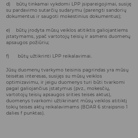
d) būtų tinkamai vykdomi LPP įsipareigojimai, susiję
su pardavimo sutarčių sudarymu (parengti sandorių
dokumentus ir saugoti mokestinius dokumentus);
e) būtų įrodyta mūsų veiklos atitiktis galiojantiems
įstatymams, ypač vartotojų teisių ir asmens duomenų
apsaugos požiūriu;
f) būtų užtikrinti LPP reikalavimai.
Jūsų duomenų tvarkymo teisinis pagrindas yra mūsų
teisėtas interesas, susijęs su mūsų veiklos
optimizavimu, ir jeigu duomenys turi būti tvarkomi
pagal galiojančius įstatymus (pvz., mokesčių,
vartotojų teisių apsaugos srities teisės aktus),
duomenys tvarkomi užtikrinant mūsų veiklos atitiktį
tokių teisės aktų reikalavimams (BDAR 6 straipsnio 1
dalies f punktas).