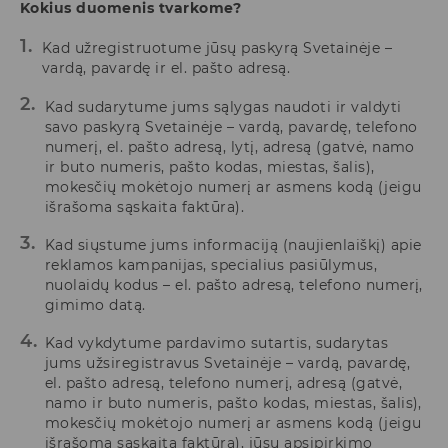
Kokius duomenis tvarkome?
Kad užregistruotume jūsų paskyrą Svetainėje –
vardą, pavardę ir el. pašto adresą.
Kad sudarytume jums sąlygas naudoti ir valdyti
savo paskyrą Svetainėje – vardą, pavardę, telefono
numerį, el. pašto adresą, lytį, adresą (gatvė, namo
ir buto numeris, pašto kodas, miestas, šalis),
mokesčių mokėtojo numerį ar asmens kodą (jeigu
išrašoma sąskaita faktūra).
Kad siųstume jums informaciją (naujienlaiškį) apie
reklamos kampanijas, specialius pasiūlymus,
nuolaidų kodus – el. pašto adresą, telefono numerį,
gimimo datą.
Kad vykdytume pardavimo sutartis, sudarytas
jums užsiregistravus Svetainėje – vardą, pavardę,
el. pašto adresą, telefono numerį, adresą (gatvė,
namo ir buto numeris, pašto kodas, miestas, šalis),
mokesčių mokėtojo numerį ar asmens kodą (jeigu
išrašoma sąskaita faktūra), jūsų apsipirkimo