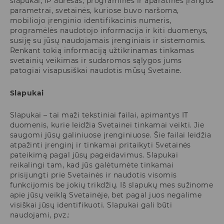
slapukai, IP adresas, programinės ir aparatinės įrangos
parametrai, svetainės, kuriose buvo naršoma,
mobiliojo įrenginio identifikacinis numeris,
programėlės naudotojo informacija ir kiti duomenys,
susiję su jūsų naudojamais įrenginiais ir sistemomis.
Renkant tokią informaciją užtikrinamas tinkamas
svetainių veikimas ir sudaromos sąlygos jums
patogiai visapusiškai naudotis mūsų Svetaine.
Slapukai
Slapukai – tai maži tekstiniai failai, apimantys IT
duomenis, kurie leidžia Svetainei tinkamai veikti. Jie
saugomi jūsų galiniuose įrenginiuose. Šie failai leidžia
atpažinti įrenginį ir tinkamai pritaikyti Svetainės
pateikimą pagal jūsų pageidavimus. Slapukai
reikalingi tam, kad jūs galėtumėte tinkamai
prisijungti prie Svetainės ir naudotis visomis
funkcijomis be jokių trikdžių. Iš slapukų mes sužinome
apie jūsų veiklą Svetainėje, bet pagal juos negalime
visiškai jūsų identifikuoti. Slapukai gali būti
naudojami, pvz.: