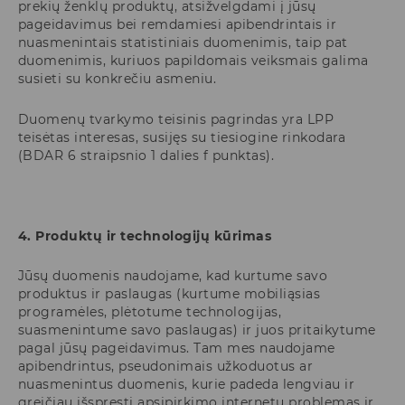
prekių ženklų produktų, atsižvelgdami į jūsų
pageidavimus bei remdamiesi apibendrintais ir
nuasmenintais statistiniais duomenimis, taip pat
duomenimis, kuriuos papildomais veiksmais galima
susieti su konkrečiu asmeniu.
Duomenų tvarkymo teisinis pagrindas yra LPP
teisėtas interesas, susijęs su tiesiogine rinkodara
(BDAR 6 straipsnio 1 dalies f punktas).
4. Produktų ir technologijų kūrimas
Jūsų duomenis naudojame, kad kurtume savo
produktus ir paslaugas (kurtume mobiliąsias
programėles, plėtotume technologijas,
suasmenintume savo paslaugas) ir juos pritaikytume
pagal jūsų pageidavimus. Tam mes naudojame
apibendrintus, pseudonimais užkoduotus ar
nuasmenintus duomenis, kurie padeda lengviau ir
greičiau išspręsti apsipirkimo internetu problemas ir