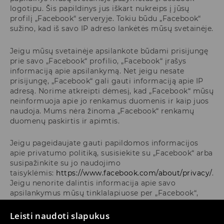
logotipu. Šis papildinys jus iškart nukreips į jūsų
profilį „Facebook“ serveryje. Tokiu būdu „Facebook“
sužino, kad iš savo IP adreso lankėtės mūsų svetainėje.
Jeigu mūsų svetainėje apsilankote būdami prisijungę
prie savo „Facebook“ profilio, „Facebook“ įrašys
informaciją apie apsilankymą. Net jeigu nesate
prisijungę, „Facebook“ gali gauti informaciją apie IP
adresą. Norime atkreipti dėmesį, kad „Facebook“ mūsų
neinformuoja apie jo renkamus duomenis ir kaip juos
naudoja. Mums nėra žinoma „Facebook“ renkamų
duomenų paskirtis ir apimtis.
Jeigu pageidaujate gauti papildomos informacijos
apie privatumo politiką, susisiekite su „Facebook“ arba
susipažinkite su jo naudojimo
taisyklėmis:
https://www.facebook.com/about/privacy/
.
Jeigu nenorite dalintis informacija apie savo
apsilankymus mūsų tinklalapiuose per „Facebook“,
rekomenduojame pirma atsijungti nuo savo
„Facebook“ paskyros.
Leisti naudoti slapukus