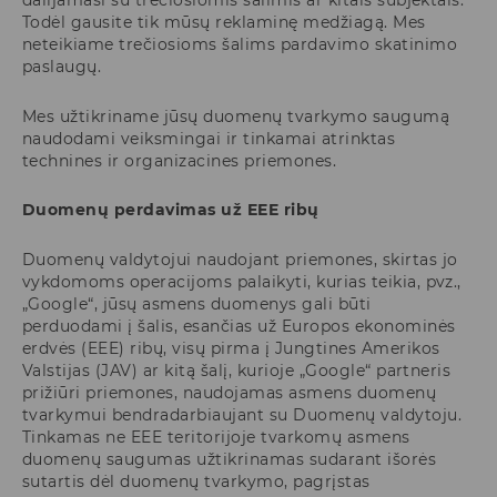
dalijamasi su trečiosiomis šalimis ar kitais subjektais.
Todėl gausite tik mūsų reklaminę medžiagą. Mes
neteikiame trečiosioms šalims pardavimo skatinimo
paslaugų.
Mes užtikriname jūsų duomenų tvarkymo saugumą
naudodami veiksmingai ir tinkamai atrinktas
technines ir organizacines priemones.
Duomenų perdavimas už EEE ribų
Duomenų valdytojui naudojant priemones, skirtas jo
vykdomoms operacijoms palaikyti, kurias teikia, pvz.,
„Google“, jūsų asmens duomenys gali būti
perduodami į šalis, esančias už Europos ekonominės
erdvės (EEE) ribų, visų pirma į Jungtines Amerikos
Valstijas (JAV) ar kitą šalį, kurioje „Google“ partneris
prižiūri priemones, naudojamas asmens duomenų
tvarkymui bendradarbiaujant su Duomenų valdytoju.
Tinkamas ne EEE teritorijoje tvarkomų asmens
duomenų saugumas užtikrinamas sudarant išorės
sutartis dėl duomenų tvarkymo, pagrįstas