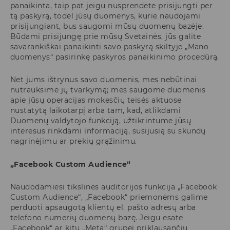
panaikinta, taip pat jeigu nusprendėte prisijungti per
tą paskyrą, todėl jūsų duomenys, kurie naudojami
prisijungiant, bus saugomi mūsų duomenų bazėje.
Būdami prisijungę prie mūsų Svetainės, jūs galite
savarankiškai panaikinti savo paskyrą skiltyje „Mano
duomenys“ pasirinkę paskyros panaikinimo procedūrą.
Net jums ištrynus savo duomenis, mes nebūtinai
nutrauksime jų tvarkymą; mes saugome duomenis
apie jūsų operacijas mokesčių teisės aktuose
nustatytą laikotarpį arba tam, kad, atlikdami
Duomenų valdytojo funkciją, užtikrintume jūsų
interesus rinkdami informaciją, susijusią su skundų
nagrinėjimu ar prekių grąžinimu.
„Facebook Custom Audience“
Naudodamiesi tikslinės auditorijos funkcija „Facebook
Custom Audience“, „Facebook“ priemonėms galime
perduoti apsaugotą klientų el. pašto adresų arba
telefono numerių duomenų bazę. Jeigu esate
„Facebook“ ar kitų „Meta“ grupei priklausančių