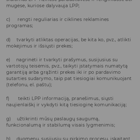
mugėse, kuriose dalyvauja LPP;
c) rengti reguliarias ir ciklines reklamines
programas;
d) tvarkyti atliktas operacijas, be kita ko, pvz., atlikti
mokėjimus ir išsiųsti prekes;
e) nagrinėti ir tvarkyti prašymus, susijusius su
vartotojų teisėmis, pvz., taikyti įstatymais numatytą
garantiją arba grąžinti prekes iki ir po pardavimo
sutarties sudarymo, taip pat tiesiogiai komunikuojant
(telefonu, el. paštu);
f) teikti LPP informaciją, pranešimus, siųsti
naujienlaiškį ir vykdyti kitą tiesioginę komunikaciją;
g) užtikrinti mūsų paslaugų saugumą,
funkcionalumą ir stabilumą visais lygmenimis;
h) duomenų, susijusių su pirkimo procesu, įskaitant