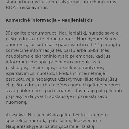
standartinėmis sutarčių sąlygomis, atitinkančiomis
BDAR reikalavimus.
Komercinė informacija – Naujienlaiškis
Jūs galite prenumeruoti Naujienlaiškį, nurodę savo el.
pašto adresą ar telefono numerį. Nurodydami šiuos
duomenis, jūs sutinkate gauti išimtinai LPP parengtą
komercinę informaciją (el. paštu arba SMS). Mes
naudojame elektroninio ryšio priemones, kad jus
informuotume apie prieinamus produktus ir
paslaugas, tendencijas, specialius pasiūlymus,
išpardavimus, nuolaidos kodus ir internetinėje
parduotuvėje nebaigtus užsakymus (šiuo tikslu jūsų
el. pašto adresą arba telefono numerį galime perduoti
savo patikimiems partneriams). Jūsų taip pat gali būti
paprašyta dalyvauti apklausoje ir pareikšti savo
nuomonę.
Atsisakyti Naujienlaiškio galite bet kuriuo metu
spustelėję nuorodą, pateikiamą kiekviename
Naujienlaiškyje, arba atsiųsdami el. laišką