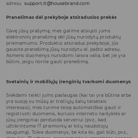
adresu
support.lt@housebrand.com
Pranešimas dėl prekyboje atsiradusios prekės
Gavę jūsų prašymą, mes galime atsiųsti jums
elektroninį pranešimą dėl jūsų nurodytų produktų
prieinamumo. Produktui atsiradus prekyboje, jūs
gausite pranešimą jūsų nurodytu el. pašto adresu.
Asmens duomenys nurodomi laisva valia, bet jie yra
būtini, jeigu norite gauti pranešimą.
Svetainių ir mobiliųjų įrenginių tvarkomi duomenys
Siekdami teikti jums paslaugas (kai tai yra būtina arba
yra susiję su mūsų ar trečiųjų šalių teisėtais
interesais), mes turime teisę automatiškai gauti ir
registruoti duomenis, kuriuos interneto naršyklės ar
jūsų įrenginiai perduoda serveriui (pvz., kad
užtikrintume IT priemonių ar kitų naudotojų
saugumą). Tokie duomenys, be kita ko, gali būti, pvz.,