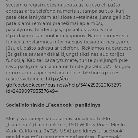
svetainių registruotas naudotojas, o jūsų el. pašto
adresas arba telefono numeris sutampa su tuo, kurį
pateikėte lankydamiesi šiose svetainėse, jums gali būti
pateikiami remiami pranešimai apie mūsų
pasiūlymus, tendencijas, specialius pasiūlymus,
išpardavimus ar nuolaidų kuponus. Naudodamiesi šia
funkcija, reklaminės informacijos tiesiogiai nesiųsime
jūsų el. pašto adresu ar telefonu. Reklamos nuostatose
jūs galite savarankiškai išjungti tikslinės auditorijos
funkciją. Kad tai padarytumėte, turite prisijungti prie
savo paskyros socialiniame tinkle „Facebook“. Daugiau
informacijos apie nestandartines tikslines grupes
rasite svetainėje:
https://en-
gb.facebook.com/business/help/341425252616329?
id=2469097953376494
Socialinio tinklo „Facebook“ papildinys
Mūsų svetainėje naudojamas socialinio tinklo
„Facebook“ (Facebook Inc., 1601 Willow Road, Menlo
Park, California, 94025, USA) papildinys. „Facebook“
papildinys mūsų svetainėje pažymėtas „Facebook“