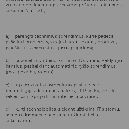
yra naudingi klientų aptarnavimo požiūriu. Tokiu būdu
siekiame šių tikslų:
a) parengti techninius sprendimus, kurie padeda
pašalinti problemas, susijusias su tinkamų produktų
paieška, ir supaprastinti jūsų apsipirkimą;
b) racionalizuoti bendravimo su Duomenų valdytoju
kanalus, pasitelkiant automatinio ryšio sprendimus
(pvz., pokalbių robotą);
c) optimizuoti suasmenintas paslaugas ir
technologijas duomenų analizės, LPP prekių ženklų
reklamos ir apsipirkimo internetu požiūriu;
d) kurti technologijas, siekiant užtikrinti IT sistemų,
asmens duomenų saugumą ir užkirsti kelią
sukčiavimui;