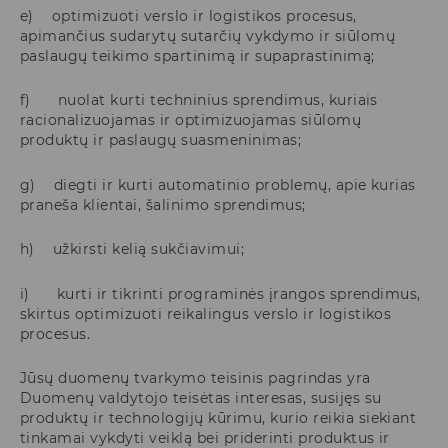
e) optimizuoti verslo ir logistikos procesus,
apimančius sudarytų sutarčių vykdymo ir siūlomų
paslaugų teikimo spartinimą ir supaprastinimą;
f) nuolat kurti techninius sprendimus, kuriais
racionalizuojamas ir optimizuojamas siūlomų
produktų ir paslaugų suasmeninimas;
g) diegti ir kurti automatinio problemų, apie kurias
praneša klientai, šalinimo sprendimus;
h) užkirsti kelią sukčiavimui;
i) kurti ir tikrinti programinės įrangos sprendimus,
skirtus optimizuoti reikalingus verslo ir logistikos
procesus.
Jūsų duomenų tvarkymo teisinis pagrindas yra
Duomenų valdytojo teisėtas interesas, susijęs su
produktų ir technologijų kūrimu, kurio reikia siekiant
tinkamai vykdyti veiklą bei priderinti produktus ir