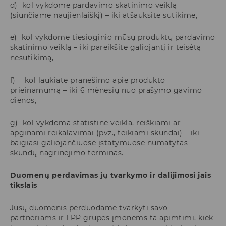
d) kol vykdome pardavimo skatinimo veiklą
(siunčiame naujienlaiškį) – iki atšauksite sutikime,
e) kol vykdome tiesioginio mūsų produktų pardavimo
skatinimo veiklą – iki pareikšite galiojantį ir teisėtą
nesutikimą,
f) kol laukiate pranešimo apie produkto
prieinamumą – iki 6 mėnesių nuo prašymo gavimo
dienos,
g) kol vykdoma statistinė veikla, reiškiami ar
apginami reikalavimai (pvz., teikiami skundai) – iki
baigiasi galiojančiuose įstatymuose numatytas
skundų nagrinėjimo terminas.
Duomenų perdavimas jų tvarkymo ir dalijimosi jais
tikslais
Jūsų duomenis perduodame tvarkyti savo
partneriams ir LPP grupės įmonėms ta apimtimi, kiek