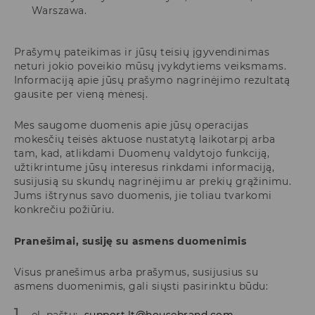
Warszawa.
Prašymų pateikimas ir jūsų teisių įgyvendinimas
neturi jokio poveikio mūsų įvykdytiems veiksmams.
Informaciją apie jūsų prašymo nagrinėjimo rezultatą
gausite per vieną mėnesį.
Mes saugome duomenis apie jūsų operacijas
mokesčių teisės aktuose nustatytą laikotarpį arba
tam, kad, atlikdami Duomenų valdytojo funkciją,
užtikrintume jūsų interesus rinkdami informaciją,
susijusią su skundų nagrinėjimu ar prekių grąžinimu.
Jums ištrynus savo duomenis, jie toliau tvarkomi
konkrečiu požiūriu.
Pranešimai, susiję su asmens duomenimis
Visus pranešimus arba prašymus, susijusius su
asmens duomenimis, gali siųsti pasirinktu būdu:
el. paštu:
support.lt@housebrand.com