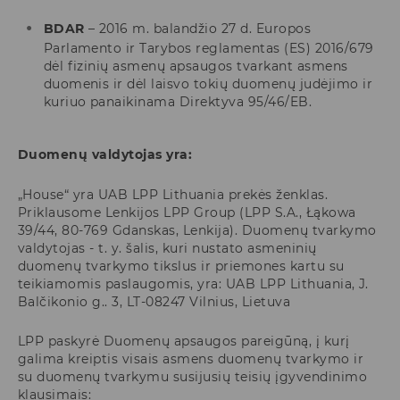
BDAR
– 2016 m. balandžio 27 d. Europos
Parlamento ir Tarybos reglamentas (ES) 2016/679
dėl fizinių asmenų apsaugos tvarkant asmens
duomenis ir dėl laisvo tokių duomenų judėjimo ir
kuriuo panaikinama Direktyva 95/46/EB.
Duomenų valdytojas yra:
„House“ yra UAB LPP Lithuania prekės ženklas.
Priklausome Lenkijos LPP Group (LPP S.A., Łąkowa
39/44, 80-769 Gdanskas, Lenkija). Duomenų tvarkymo
valdytojas - t. y. šalis, kuri nustato asmeninių
duomenų tvarkymo tikslus ir priemones kartu su
teikiamomis paslaugomis, yra: UAB LPP Lithuania, J.
Balčikonio g.. 3, LT-08247 Vilnius, Lietuva
LPP paskyrė Duomenų apsaugos pareigūną, į kurį
galima kreiptis visais asmens duomenų tvarkymo ir
su duomenų tvarkymu susijusių teisių įgyvendinimo
klausimais: