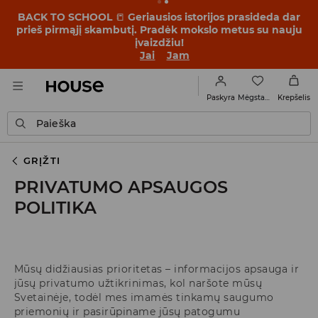
BACK TO SCHOOL
📒
Geriausios istorijos prasideda dar
prieš pirmąjį skambutį. Pradėk mokslo metus su nauju
įvaizdžiu!
Jai
Jam
Mėgstamiausi
Paskyra
Krepšelis
Paieška
GRĮŽTI
PRIVATUMO APSAUGOS
POLITIKA
Mūsų didžiausias prioritetas – informacijos apsauga ir
jūsų privatumo užtikrinimas, kol naršote mūsų
Svetainėje, todėl mes imamės tinkamų saugumo
priemonių ir pasirūpiname jūsų patogumu