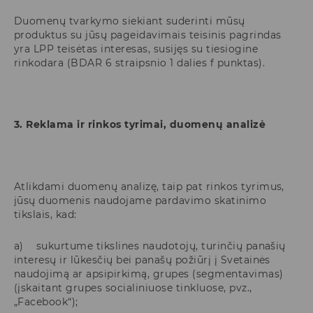
Duomenų tvarkymo siekiant suderinti mūsų
produktus su jūsų pageidavimais teisinis pagrindas
yra LPP teisėtas interesas, susijęs su tiesiogine
rinkodara (BDAR 6 straipsnio 1 dalies f punktas).
3. Reklama ir rinkos tyrimai, duomenų analizė
Atlikdami duomenų analizę, taip pat rinkos tyrimus,
jūsų duomenis naudojame pardavimo skatinimo
tikslais, kad:
a) sukurtume tikslines naudotojų, turinčių panašių
interesų ir lūkesčių bei panašų požiūrį į Svetainės
naudojimą ar apsipirkimą, grupes (segmentavimas)
(įskaitant grupes socialiniuose tinkluose, pvz.,
„Facebook“);