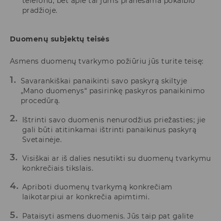
telefonu, bet apie tai jums pranešama pokalbio
pradžioje.
Duomenų subjektų teisės
Asmens duomenų tvarkymo požiūriu jūs turite teisę:
Savarankiškai panaikinti savo paskyrą skiltyje
„Mano duomenys“ pasirinkę paskyros panaikinimo
procedūrą.
Ištrinti savo duomenis nenurodžius priežasties; jie
gali būti atitinkamai ištrinti panaikinus paskyrą
Svetainėje.
Visiškai ar iš dalies nesutikti su duomenų tvarkymu
konkrečiais tikslais.
Apriboti duomenų tvarkymą konkrečiam
laikotarpiui ar konkrečia apimtimi.
Pataisyti asmens duomenis. Jūs taip pat galite