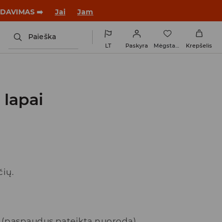
ARDAVIMAS ➡️
Jai
Jam
Paieška
LT
Paskyra
Mėgstamiausi
Krepšelis
 lapai
ių.
a (paspaudus pateiktą nuorodą),