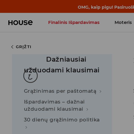
OMG, kaip pigu! Pasiruoš
Finalinis Išpardavimas
Moteris
Influencers' Faves
GRĮŽTI
Dažniausiai
užduodami klausimai
Grąžinimas per paštomatą
Išpardavimas – dažnai
užduodami klausimai
30 dienų grąžinimo politika