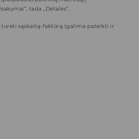
žsakymai“, tada „Detalės“.
turėti sąskaitą-faktūrą (galima pateikti ir