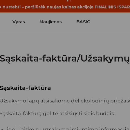
k nustebti – peržiūrėk naujas kainas akcijoje FINALINIS IŠP
Vyras
Naujienos
BASIC
Sąskaita-faktūra/Užsakymų
Sąskaita-faktūra
Užsakymo lapų atsisakome dėl ekologinių priežasč
Sąskaitą-faktūrą galite atsisiųsti šiais būdais:
iš el. laiško su užsakymo išsiuntimo informacij