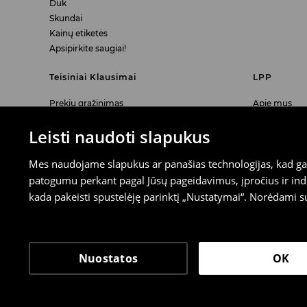
Duk
Skundai
Kainų etiketės
Apsipirkite saugiai!
Teisiniai Klausimai
LPP
Prekių grąžinimas
Apie mus
Prekių grąžinimo ir keitimo parduotuvėse
Karjera
Leisti naudoti slapukus
taisyklės
Atsisakymas
Mes naudojame slapukus ar panašias technologijas, kad galė
Akiniai- ES atitikties deklaracija
Elektronikos ir baterijų surinkimas
patogumu perkant pagal Jūsų pageidavimus, įpročius ir indi
Skaitmeninės prieinamumo informacija
kada pakeisti spustelėję parinktį „Nustatymai“. Norėdami s
LPP LITHUANIA UAB, J. Balčikonio g. 3 Vilnius LT-08247, L
Nuostatos
OK
House ©
2026
. Visos teisės saugomos.