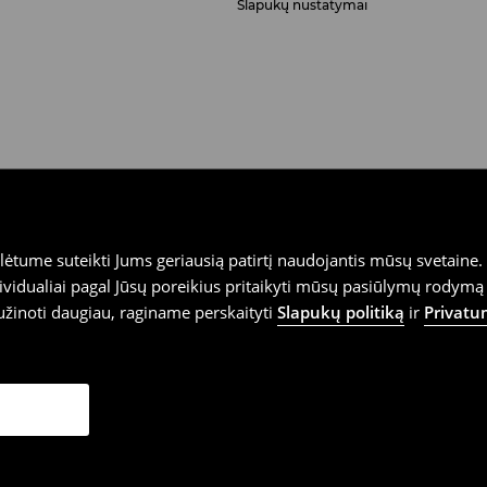
Slapukų nustatymai
tume suteikti Jums geriausią patirtį naudojantis mūsų svetaine. S
vidualiai pagal Jūsų poreikius pritaikyti mūsų pasiūlymų rodymą 
užinoti daugiau, raginame perskaityti
Slapukų politiką
ir
Privatu
T117959419.