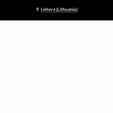
Lietuva (Lithuania)
Kiti klientai taip pat pasirinko