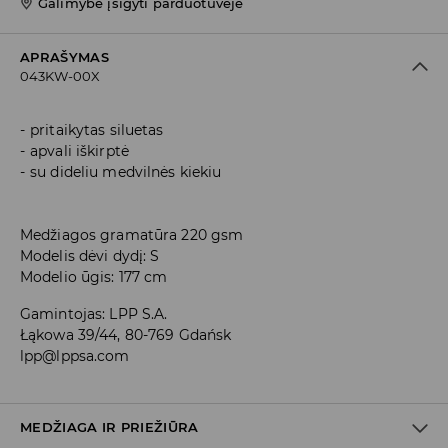
Galimybė įsigyti parduotuvėje
APRAŠYMAS
043KW-00X
pritaikytas siluetas
apvali iškirptė
su dideliu medvilnės kiekiu
Medžiagos gramatūra 220 gsm
Modelis dėvi dydį: S
Modelio ūgis: 177 cm
Gamintojas
:
LPP S.A.
Łąkowa 39/44, 80-769 Gdańsk
lpp@lppsa.com
MEDŽIAGA IR PRIEŽIŪRA