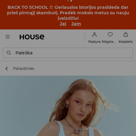
BACK TO SCHOOL
📒
Geriausios istorijos prasideda dar
prieš pirmąjį skambutį. Pradėk mokslo metus su nauju
įvaizdžiu!
Jai
Jam
Mėgstamiausi
Paskyra
Krepšelis
Paieška
Palaidinės