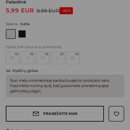
Palaidinė
5,99
EUR
9,99
EUR
-40%
Spalva
-
balta
Dydis
(netrukus bus prieinama)
XS
S
M
L
XL
Dydžių gidas
Šiuo metu internetinėje parduotuvėje šio produkto nėra.
Pasirinkite norimą dydį, kad gautumėte pranešimą apie
galimybę jį įsigyti.
PRANEŠKITE MAN