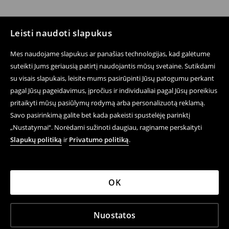
Leisti naudoti slapukus
Mes naudojame slapukus ar panašias technologijas, kad galėtume
suteikti Jums geriausią patirtį naudojantis mūsų svetaine. Sutikdami
su visais slapukais, leisite mums pasirūpinti Jūsų patogumu perkant
pagal Jūsų pageidavimus, įpročius ir individualiai pagal Jūsų poreikius
pritaikyti mūsų pasiūlymų rodymą arba personalizuotą reklamą.
Savo pasirinkimą galite bet kada pakeisti spustelėję parinktį
„Nustatymai“. Norėdami sužinoti daugiau, raginame perskaityti
Slapukų politiką
ir
Privatumo politiką
.
OK
Nuostatos