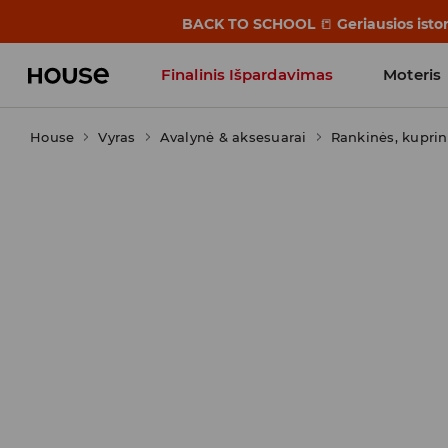
BACK TO SCHOOL
📒
Geriausios isto
Finalinis Išpardavimas
Moteris
House
Vyras
Avalynė & aksesuarai
Influencers' Faves
Rankinės, kupri