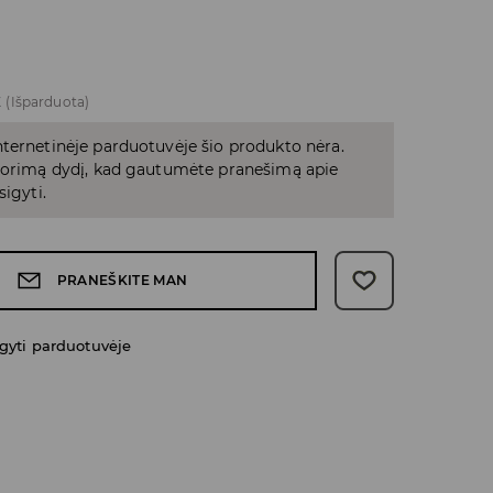
E
(Išparduota)
ternetinėje parduotuvėje šio produkto nėra.
 norimą dydį, kad gautumėte pranešimą apie
sigyti.
PRANEŠKITE MAN
gyti parduotuvėje