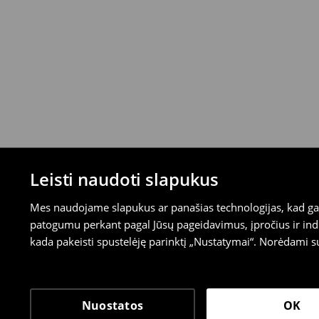
Leisti naudoti slapukus
Mes naudojame slapukus ar panašias technologijas, kad galė
patogumu perkant pagal Jūsų pageidavimus, įpročius ir indi
kada pakeisti spustelėję parinktį „Nustatymai“. Norėdami s
Nuostatos
OK