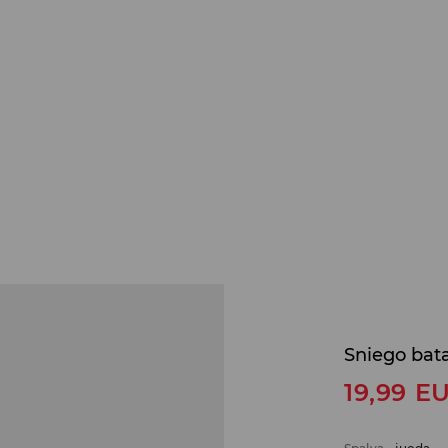
Sniego bata
19,99
E