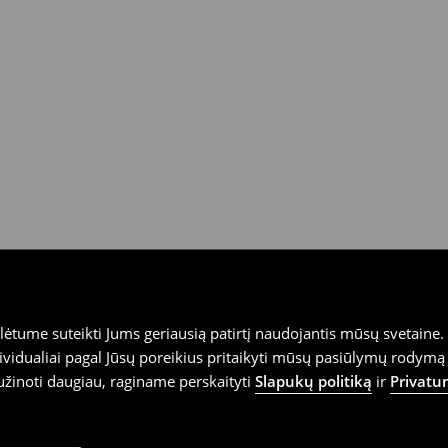
tume suteikti Jums geriausią patirtį naudojantis mūsų svetaine. S
vidualiai pagal Jūsų poreikius pritaikyti mūsų pasiūlymų rodymą 
užinoti daugiau, raginame perskaityti
Slapukų politiką
ir
Privatu