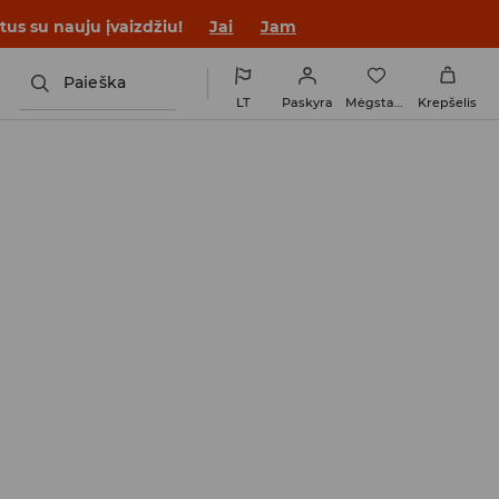
tus su nauju įvaizdžiu!
Jai
Jam
Paieška
LT
Paskyra
Mėgstamiausi
Krepšelis