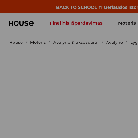
BACK TO SCHOOL
📒
Geriausios isto
Finalinis Išpardavimas
Moteris
House
Moteris
Influencers' Faves
Avalynė & aksesuarai
Avalynė
Lyg