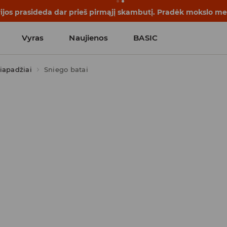
rijos prasideda dar prieš pirmąjį skambutį. Pradėk mokslo me
Vyras
Naujienos
BASIC
iapadžiai
Sniego batai