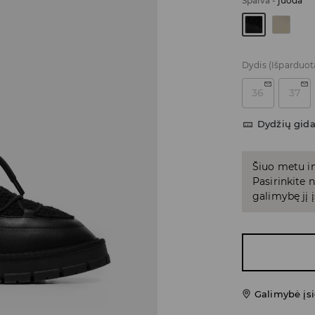
Spalva
-
juoda
Dydis
(Išparduot
36
37
Dydžių gid
Šiuo metu in
Pasirinkite
galimybę jį į
Galimybė įsi