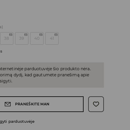
a)
38
39
40
41
as
ternetinėje parduotuvėje šio produkto nėra.
 norimą dydį, kad gautumėte pranešimą apie
sigyti.
PRANEŠKITE MAN
gyti parduotuvėje