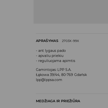
APRAŠYMAS
2703X-99X
ant lygaus pado
apvaliu priekiu
reguliuojama apimtis
Gamintojas
:
LPP S.A.
Łąkowa 39/44, 80-769 Gdańsk
lpp@lppsa.com
MEDŽIAGA IR PRIEŽIŪRA