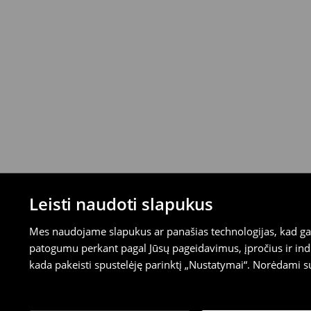
⟶
Išsamios grąžinimo taisyklės
Leisti naudoti slapukus
Mes naudojame slapukus ar panašias technologijas, kad galė
patogumu perkant pagal Jūsų pageidavimus, įpročius ir indi
kada pakeisti spustelėję parinktį „Nustatymai“. Norėdami s