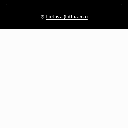
Lietuva (Lithuania)
Kiti klientai taip pat pasirinko