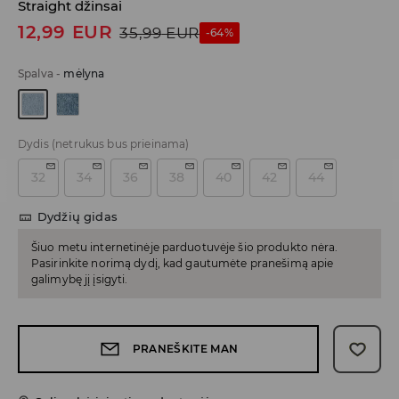
Straight džinsai
12,99
EUR
35,99
EUR
-64%
Spalva
-
mėlyna
Dydis
(netrukus bus prieinama)
32
34
36
38
40
42
44
Dydžių gidas
Šiuo metu internetinėje parduotuvėje šio produkto nėra.
Pasirinkite norimą dydį, kad gautumėte pranešimą apie
galimybę jį įsigyti.
PRANEŠKITE MAN