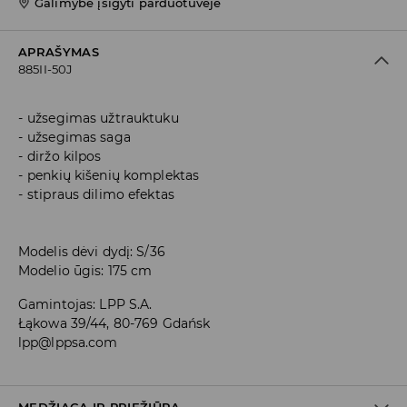
Galimybė įsigyti parduotuvėje
APRAŠYMAS
885II-50J
užsegimas užtrauktuku
užsegimas saga
diržo kilpos
penkių kišenių komplektas
stipraus dilimo efektas
Modelis dėvi dydį: S/36
Modelio ūgis: 175 cm
Gamintojas
:
LPP S.A.
Łąkowa 39/44, 80-769 Gdańsk
lpp@lppsa.com