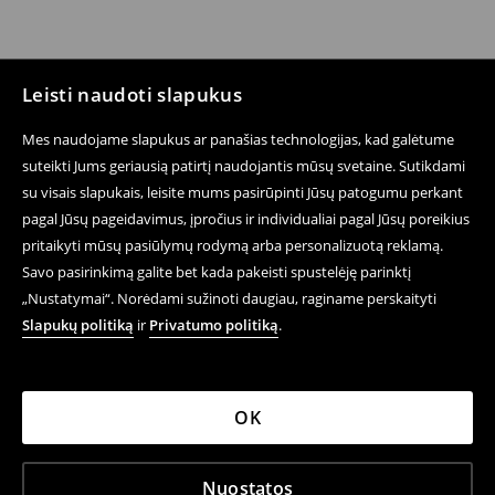
Leisti naudoti slapukus
Mes naudojame slapukus ar panašias technologijas, kad galėtume
suteikti Jums geriausią patirtį naudojantis mūsų svetaine. Sutikdami
su visais slapukais, leisite mums pasirūpinti Jūsų patogumu perkant
pagal Jūsų pageidavimus, įpročius ir individualiai pagal Jūsų poreikius
pritaikyti mūsų pasiūlymų rodymą arba personalizuotą reklamą.
Savo pasirinkimą galite bet kada pakeisti spustelėję parinktį
„Nustatymai“. Norėdami sužinoti daugiau, raginame perskaityti
Slapukų politiką
ir
Privatumo politiką
.
OK
Nuostatos