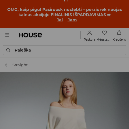
BACK TO SCHOOL
📒
Geriausios istorijos prasideda dar
prieš pirmąjį skambutį. Pradėk mokslo metus su nauju
įvaizdžiu!
Jai
Jam
Mėgstamiausi
Paskyra
Krepšelis
Paieška
Straight